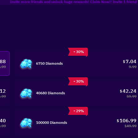
vite more friends and unlock huge rewards! Claim Now!! Invite 1 friend to get 8% 
- 30%
.88
7.04
$
6750 Diamonds
4.99
9.99
- 30%
.12
42.24
$
40680 Diamonds
.99
59.99
- 29%
.40
106.99
$
100000 Diamonds
.99
149.99