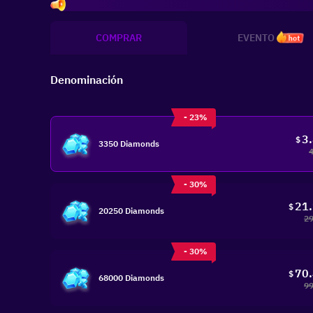
In
COMPRAR
EVENTO
hot
Denominación
- 23%
3
$
3350 Diamonds
- 30%
21
$
20250 Diamonds
29
- 30%
70
$
68000 Diamonds
99