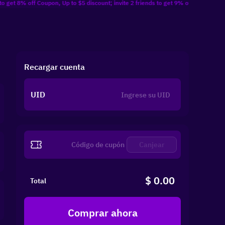
off Coupon, Up to $5 discount; invite 2 friends to get 9% off Coupon, Up to $10 d
Recargar cuenta
UID
Canjear
$ 0.00
Total
Comprar ahora