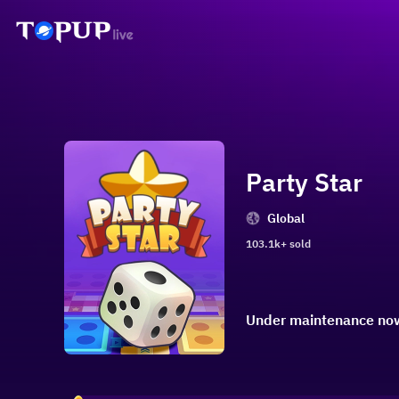
Party Star
Global
103.1k+ sold
Under maintenance now