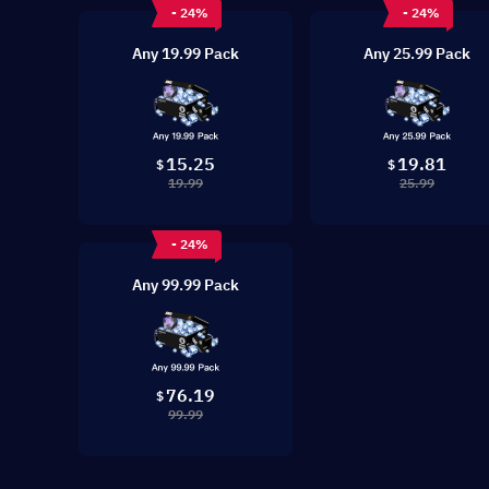
- 24%
- 24%
Any 19.99 Pack
Any 25.99 Pack
15.25
19.81
$
$
19.99
25.99
- 24%
Any 99.99 Pack
76.19
$
99.99