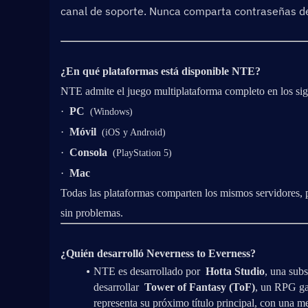
canal de soporte. Nunca comparta contraseñas de 
¿En qué plataformas está disponible NTE?
NTE admite el juego multiplataforma completo en los sigu
·  
PC
  (Windows)
·  
Móvil
  (iOS y Android)
·  
Consola
  (PlayStation 5)
·  
Mac
Todas las plataformas comparten los mismos servidores, p
sin problemas.
¿Quién desarrolló Neverness to Everness?
NTE es desarrollado por  
Hotta Studio
, una subs
desarrollar  
Tower of Fantasy (ToF)
, un RPG ga
representa su próximo título principal, con una mej