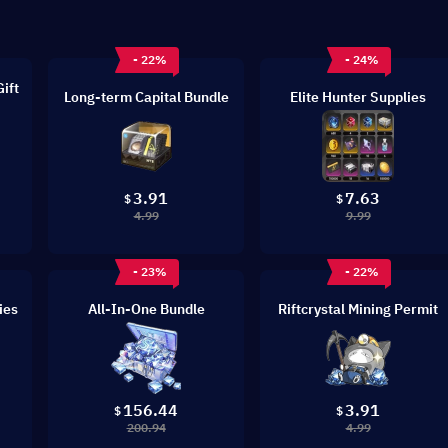
- 22%
- 24%
Gift
Long-term Capital Bundle
Elite Hunter Supplies
3.91
7.63
$
$
4.99
9.99
- 23%
- 22%
ies
All-In-One Bundle
Riftcrystal Mining Permit
156.44
3.91
$
$
200.94
4.99