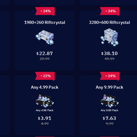
- 24%
- 24%
1980+260 Riftcrystal
3280+600 Riftcrystal
22.87
38.10
$
$
29.99
49.99
- 22%
- 24%
Any 4.99 Pack
Any 9.99 Pack
3.91
7.63
$
$
4.99
9.99