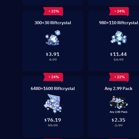
- 22%
- 24%
300+30 Riftcrystal
980+110 Riftcrystal
3.91
11.44
$
$
4.99
14.99
- 24%
- 22%
6480+1600 Riftcrystal
Any 2.99 Pack
76.19
2.35
$
$
99.99
2.99