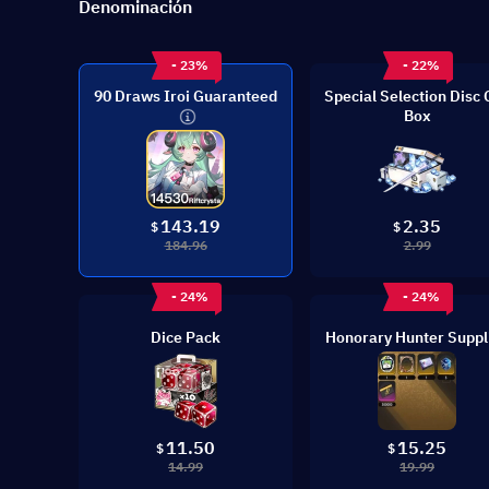
Denominación
- 23%
- 22%
90 Draws Iroi Guaranteed
Special Selection Disc 
Box
2.35
143.19
$
$
2.99
184.96
- 24%
- 24%
Dice Pack
Honorary Hunter Suppl
11.50
15.25
$
$
14.99
19.99