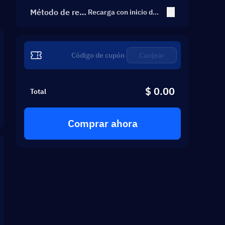
Método de rec
Recarga con inicio de s
esión
arga
Canjear
$ 0.00
Total
Comprar ahora