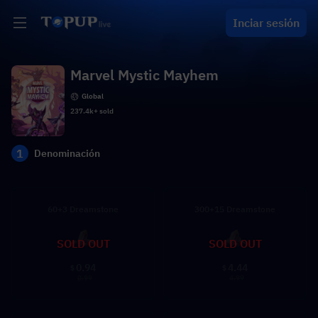
Inciar sesión
Marvel Mystic Mayhem
Global
237.4k+ sold
1
Denominación
60+3 Dreamstone
300+15 Dreamstone
SOLD OUT
SOLD OUT
0.94
4.44
$
$
0.99
4.99