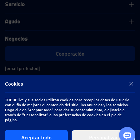
Servicio
Ayuda
Negocios
Cooperación
[email protected]
[email protected]
Cookies
Síguenos
TOPUPlive y sus socios utilizan cookies para recopilar datos de usuario
con el fin de mejorar el contenido del sitio, los anuncios y los servicios.
Haga clic en "Aceptar todo" para dar su consentimiento, o ajústelo a
través de "Personalizar" o las preferencias de cookies en el pie de
Copyright 2026 SEA WHALE TECHNOLOGY PTE.LTD. All Rights Reserved.
página.
Comprar
Aceptar todo
Personalizar