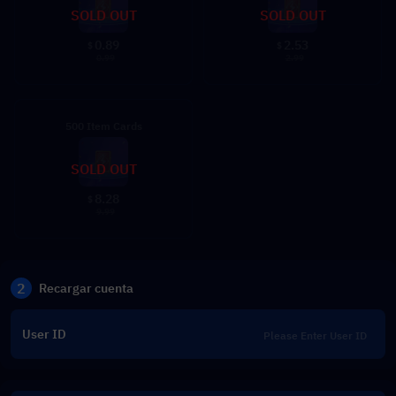
SOLD OUT
SOLD OUT
0.89
2.53
$
$
0.99
2.99
500 Item Cards
SOLD OUT
8.28
$
9.99
2
Recargar cuenta
User ID