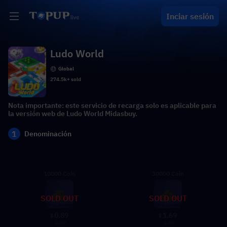
Inciar sesión
Ludo World
Global
274.5k+ sold
Nota importante: este servicio de recarga solo es aplicable para
la versión web de Ludo World Midasbuy.
1
Denominación
10000 Coin
30000 Coin
SOLD OUT
SOLD OUT
0.89
1.69
$
$
0.99
1.99