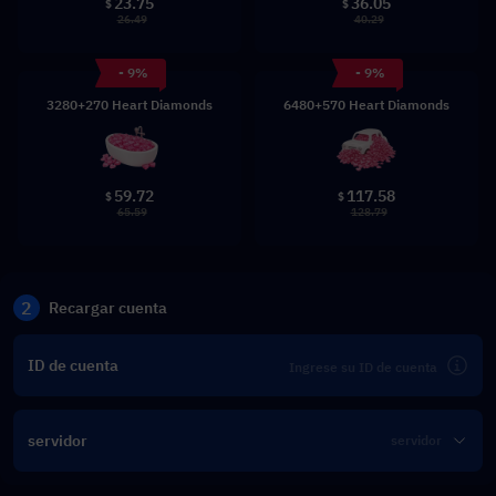
23.75
36.05
$
$
26.49
40.29
- 9%
- 9%
3280+270 Heart Diamonds
6480+570 Heart Diamonds
59.72
117.58
$
$
65.59
128.79
2
Recargar cuenta
ID de cuenta
servidor