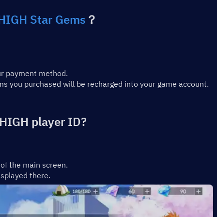
 HIGH Star Gems
？
ur payment method.
ms you purchased will be recharged into your game account.
HIGH player ID?
 of the main screen.
isplayed there.