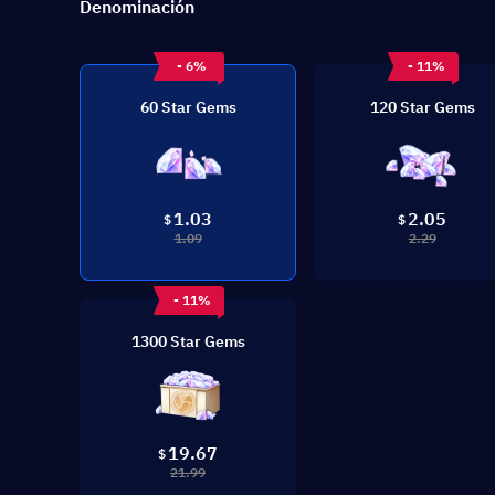
Denominación
- 6%
- 11%
60 Star Gems
120 Star Gems
1.03
2.05
$
$
1.09
2.29
- 11%
1300 Star Gems
19.67
$
21.99