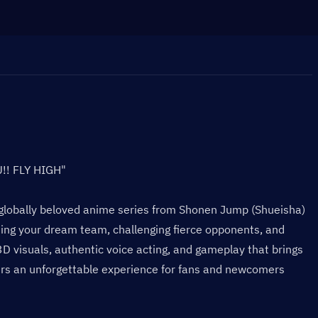
U!! FLY HIGH"
globally beloved anime series from Shonen Jump (Shueisha) 
ding your dream team, challenging fierce opponents, and 
3D visuals, authentic voice acting, and gameplay that brings 
vers an unforgettable experience for fans and newcomers 