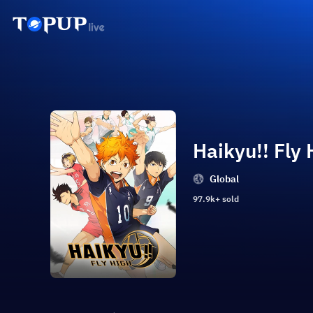
Haikyu!! Fly 
Global
97.9k+ sold