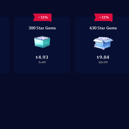
- 11%
- 11%
300 Star Gems
630 Star Gems
4.93
9.84
$
$
5.49
10.99