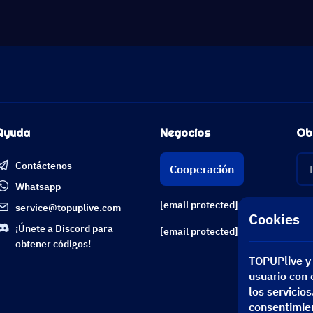
Ayuda
Negocios
Ob
Contáctenos
Cooperación
Whatsapp
[email protected]
service@topuplive.com
Cookies
¡Únete a Discord para
[email protected]
obtener códigos!
TOPUPlive y 
usuario con e
los servicio
consentimien