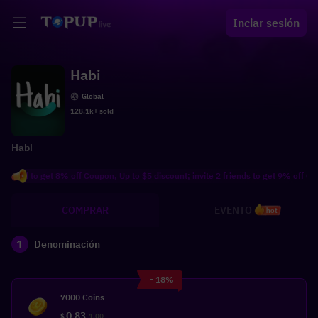
Inciar sesión
Habi
Global
128.1k+ sold
Habi
end to get 8% off Coupon, Up to $5 discount; invite 2 friends to get 9% off Coupo
COMPRAR
EVENTO
hot
1
Denominación
- 18%
7000 Coins
0.83
$
1.00