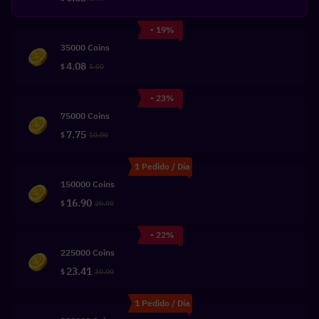
- 19%
35000 Coins
4.08
$
5.00
- 23%
75000 Coins
7.75
$
10.00
1 Pedido / Día
150000 Coins
16.90
$
20.00
- 22%
225000 Coins
23.41
$
30.00
1 Pedido / Día