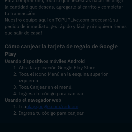
Para comprar uno, todo lo que necesitas hacer es elegir 
la cantidad que deseas, agregarlo al carrito y completar 
tu transacción.
Nuestro equipo aquí en TOPUPLive.com procesará su 
pedido de inmediato. ¡Es rápido y fácil y ni siquiera tienes 
que salir de casa!
Cómo canjear la tarjeta de regalo de Google 
Play
Usando dispositivos móviles Android
Abra la aplicación Google Play Store.
Toca el ícono Menú en la esquina superior 
izquierda.
Toca Canjear en el menú.
Ingresa tu código para canjear
Usando el navegador web
Ir a
play.google.com/redeem
.
Ingresa tu código para canjear