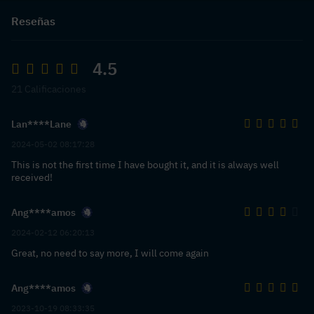
Reseñas
4.5
21 Calificaciones
Lan****Lane
2024-05-02 08:17:28
This is not the first time I have bought it, and it is always well
received!
Ang****amos
2024-02-12 06:20:13
Great, no need to say more, I will come again
Ang****amos
2023-10-19 08:33:35