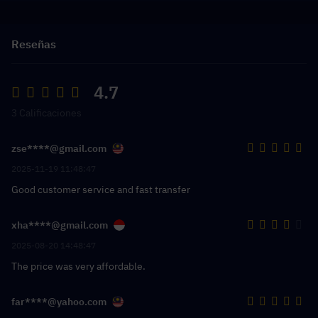
Reseñas
4.7
3 Calificaciones
zse****@gmail.com
2025-11-19 11:48:47
Good customer service and fast transfer
xha****@gmail.com
2025-08-20 14:48:47
The price was very affordable.
far****@yahoo.com