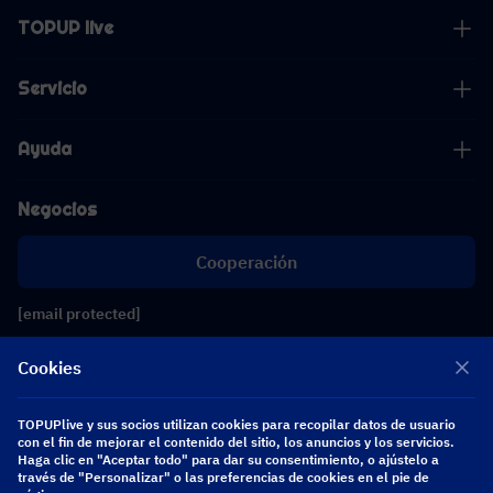
TOPUP live
Servicio
Ayuda
Negocios
Cooperación
[email protected]
[email protected]
Cookies
Síguenos
TOPUPlive y sus socios utilizan cookies para recopilar datos de usuario
con el fin de mejorar el contenido del sitio, los anuncios y los servicios.
Haga clic en "Aceptar todo" para dar su consentimiento, o ajústelo a
través de "Personalizar" o las preferencias de cookies en el pie de
Copyright 2026 SEA WHALE TECHNOLOGY PTE.LTD. All Rights Reserved.