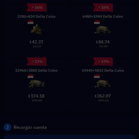
- 16%
- 16%
3280+834 Delta Coins
6480+1944 Delta Coins
42.37
84.74
$
$
49.99
99.99
- 13%
- 13%
12960+3888 Delta Coins
19440+5832 Delta Coins
174.18
262.07
$
$
199.99
299.99
2
Recargar cuenta