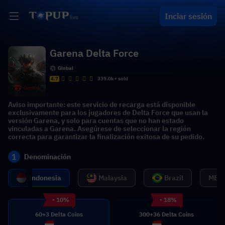
Inciar sesión
Garena Delta Force
Global
4.7
339.0k+ sold
Aviso importante: este servicio de recarga está disponible
exclusivamente para los jugadores de Delta Force que usan la
versión Garena, y solo para cuentas que no han estado
vinculadas a Garena. Asegúrese de seleccionar la región
correcta para garantizar la finalización exitosa de su pedido.
1
Denominación
Indonesia
Malaysia
Brazil
MENA
- 10%
- 18%
60+3 Delta Coins
300+36 Delta Coins