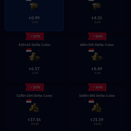
0.99
4.55
$
$
1.09
5.49
- 23%
- 16%
420+62 Delta Coins
680+105 Delta Coins
6.17
8.49
$
$
7.99
9.99
- 15%
- 16%
1280+264 Delta Coins
1680+385 Delta Coins
17.16
21.19
$
$
19.99
24.99