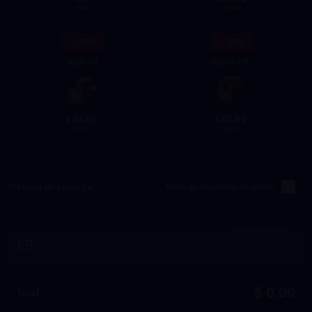
9.99
24.99
- 13%
- 13%
5000 CP
10800 CP
43.81
87.61
$
$
49.99
99.99
Método de recarga
Recarga con inicio de sesión
Canjear
$ 0.00
Total