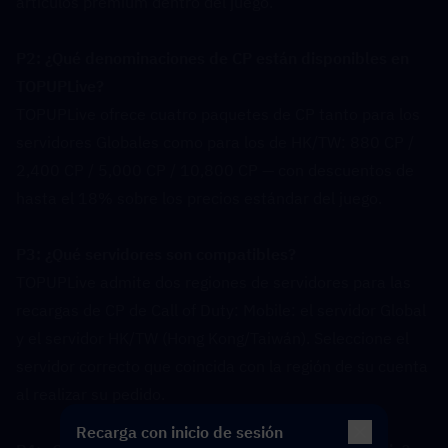
artículos premium dentro del juego.
P2: ¿Qué denominaciones de CP están disponibles en 
TOPUPLive?  
TOPUPLive ofrece cuatro paquetes de CP tanto para los 
servidores Globales como para los de HK/TW: 880 CP / 
2,400 CP / 5,000 CP / 10,800 CP — con descuentos de 
hasta el 18% sobre los precios estándar del juego.
P3: ¿Qué servidores son compatibles?  
TOPUPLive admite dos regiones de servidores para las 
recargas de CP de Call of Duty: Mobile: el servidor Global 
y el servidor HK/TW (Hong Kong/Taiwán). Seleccione el 
servidor correcto que coincida con la región de su cuenta 
al realizar su pedido.
Recarga con inicio de sesión