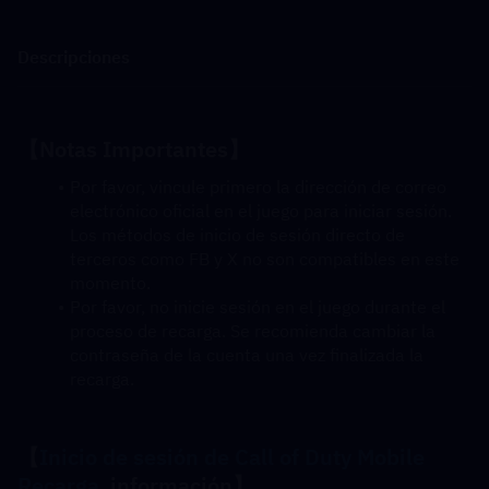
Descripciones
【Notas Importantes】
Por favor, vincule primero la dirección de correo 
electrónico oficial en el juego para iniciar sesión. 
Los métodos de inicio de sesión directo de 
terceros como FB y X no son compatibles en este 
momento.
Por favor, no inicie sesión en el juego durante el 
proceso de recarga. Se recomienda cambiar la 
contraseña de la cuenta una vez finalizada la 
recarga.
【
Inicio de sesión de Call of Duty Mobile 
Recarga
  información】