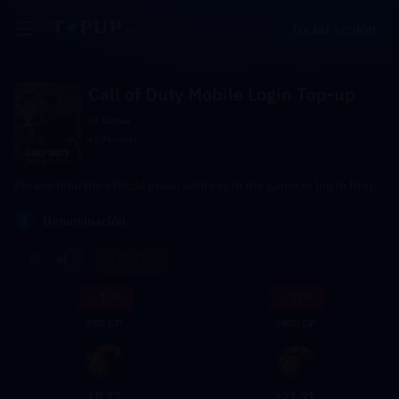
Inciar sesión
Call of Duty Mobile Login Top-up
Global
65.7k+ sold
Please bind the official email address in the game to log in first.
1
Denominación
Global
HK/TW
- 13%
- 13%
880 CP
2400 CP
8.77
21.91
$
$