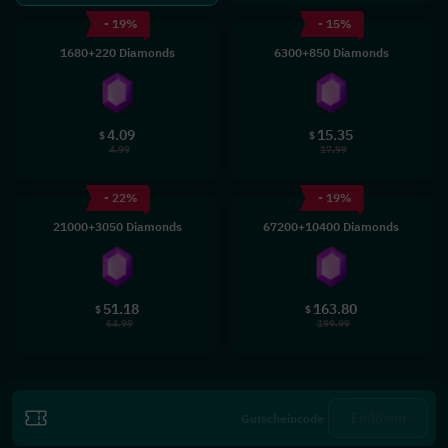
- 19%
- 15%
1680+220 Diamonds
6300+850 Diamonds
4.09
15.35
$
$
4.99
17.99
- 22%
- 19%
21000+3050 Diamonds
67200+10400 Diamonds
51.18
163.80
$
$
64.99
199.99
Einlösen