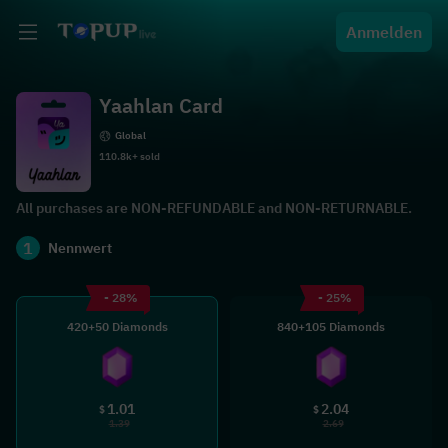
Anmelden
Yaahlan Card
Global
110.8k+ sold
All purchases are NON-REFUNDABLE and NON-RETURNABLE.
1
Nennwert
- 28%
- 25%
420+50 Diamonds
840+105 Diamonds
1.01
2.04
$
$
1.39
2.69