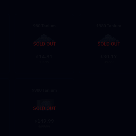
980 Tanium
1980 Tanium
SOLD OUT
SOLD OUT
14.81
30.17
$
$
19.99
39.99
9980 Tanium
SOLD OUT
149.99
$
199.99