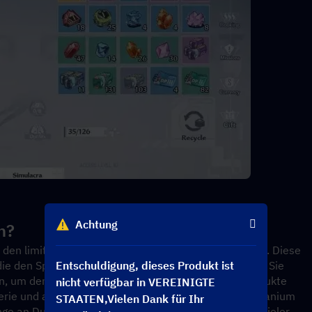
Achtung
n?
 den limitierten Geschenkpaketen verwendet werden. Diese 
Entschuldigung, dieses Produkt ist
ie den Spielern auf vielfältige Weise zugute kommen. Sie 
, um den Red Nucleus sowie zahlreiche andere Produkte 
nicht verfügbar in VEREINIGTE
erie und andere zu erwerben. Beim ersten Kauf von Tanium 
STAATEN,Vielen Dank für Ihr
e an Dunklen Kristallen. Darüber hinaus erhalten Spieler 