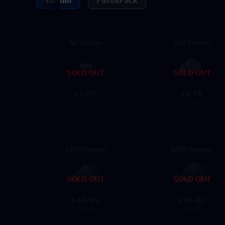
Tanium
Pass&Pack
60 Tanium
300 Tanium
SOLD OUT
SOLD OUT
1.07
4.78
$
$
1.99
5.99
3280 Tanium
6480 Tanium
SOLD OUT
SOLD OUT
49.95
98.80
$
$
59.99
129.99