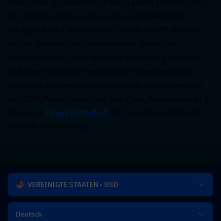
Überprüfen Sie zunächst, ob Sie in einem TikTok-Konto in 
der richtigen Region angemeldet sind (
Vereinigtes 
Königreich oder Deutschland
) und ob Ihre IP-Adresse 
mit der Kartenregion übereinstimmt. Stellen Sie 
außerdem sicher, dass der Code genau wie angegeben 
und ohne zusätzliche Leerzeichen eingegeben wurde. 
Wenn das Problem weiterhin besteht, kontaktieren Sie 
den TOPUPLive-Support per Live-Chat, WhatsApp oder E-
Mail unter 
[email protected]
 mit Ihren Bestelldaten für 
schnelle Unterstützung.
VEREINIGTE STAATEN - USD
Deutsch