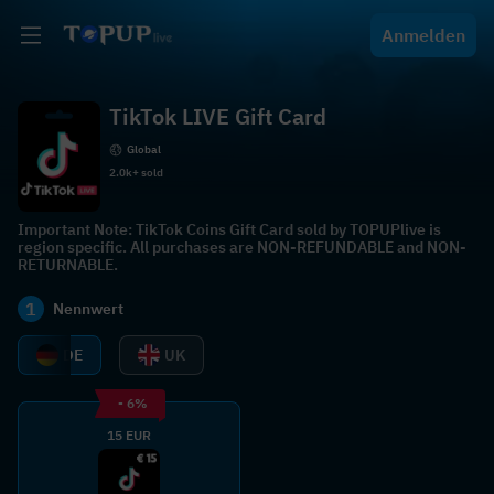
Anmelden
TikTok LIVE Gift Card
Global
2.0k+ sold
Important Note: TikTok Coins Gift Card sold by TOPUPlive is
region specific. All purchases are NON-REFUNDABLE and NON-
RETURNABLE.
1
Nennwert
DE
UK
- 6%
15 EUR