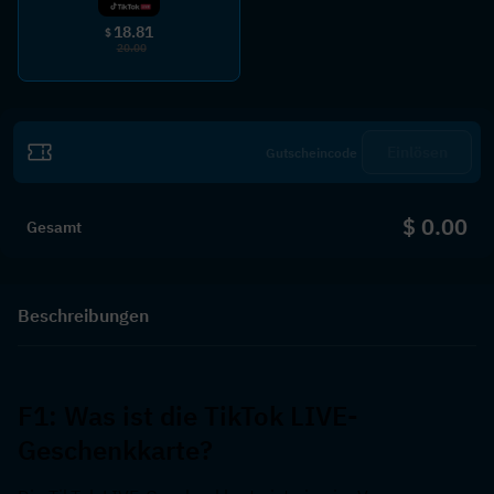
18.81
$
20.00
Einlösen
$ 0.00
Gesamt
Beschreibungen
F1: Was ist die TikTok LIVE-
Geschenkkarte?  