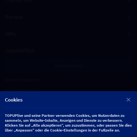
TOPUP live
Service
Hilfe
Geschäftlich
Kooperation
[email protected]
[email protected]
Cookies
Folgen Sie uns
TOPUPlive und seine Partner verwenden Cookies, um Nutzerdaten zu
sammeln, um Website-Inhalte, Anzeigen und Dienste zu verbessern.
Klicken Sie auf „Alle akzeptieren“, um zuzustimmen, oder passen Sie dies
Copyright 2026 SEA WHALE TECHNOLOGY PTE.LTD. All Rights Reserved.
über „Anpassen“ oder die Cookie-Einstellungen in der Fußzeile an.