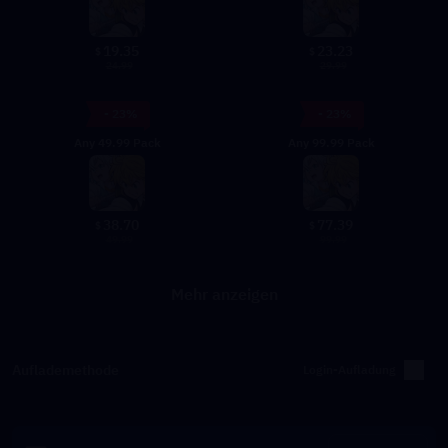
19.35
23.23
$
$
24.99
29.99
- 23%
- 23%
Any 49.99 Pack
Any 99.99 Pack
38.70
77.39
$
$
49.99
99.99
Mehr anzeigen
Auflademethode
Login-Aufladung