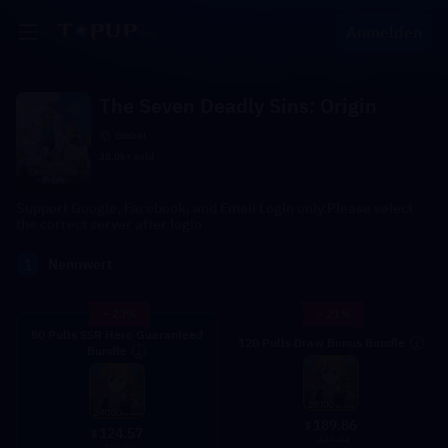
Anmelden
The Seven Deadly Sins: Origin
Global
38.0k+ sold
Support Google, Facebook, and Email Login only.Please select
the correct server after login
1
Nennwert
- 23%
- 21%
80 Pulls SSR Hero Guaranteed
120 Pulls Draw Bonus Bundle
Bundle
189.86
$
124.57
$
239.94
159.96