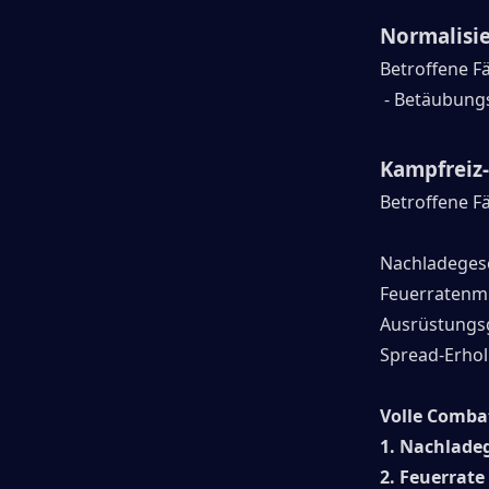
Normalisi
Betroffene F
- Betäubungs
Kampfreiz-
Betroffene F
Nachladegesc
Feuerratenmu
Ausrüstungsg
Spread-Erhol
Volle Comba
1. Nachlade
2. Feuerrate