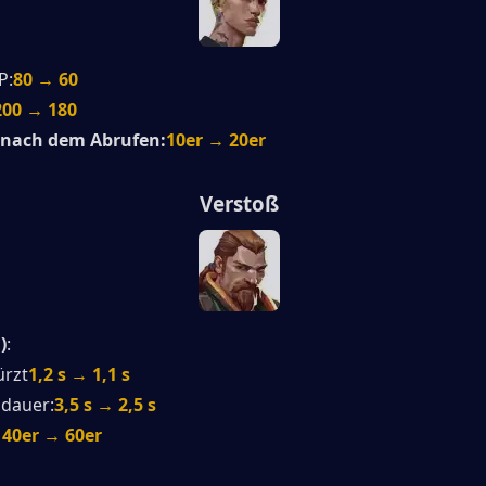
P:
80 → 60
200 → 180
 nach dem Abrufen:
10er → 20er
Verstoß
)
:
ürzt
1,2 s → 1,1 s
dauer:
3,5 s → 2,5 s
: 40er → 60er