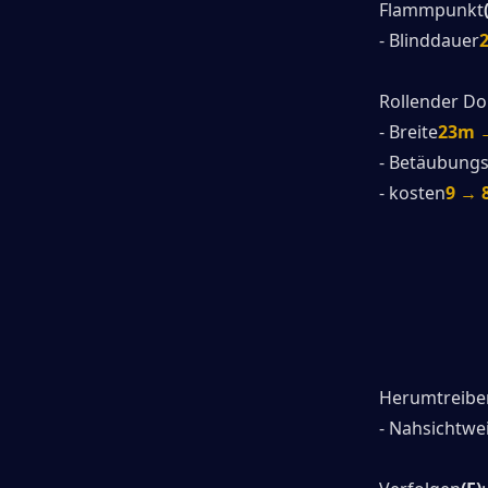
Flammpunkt
- Blinddauer
2
Rollender D
- Breite
23m 
- Betäubungs
- kosten
9 → 
Herumtreibe
- Nahsichtwe