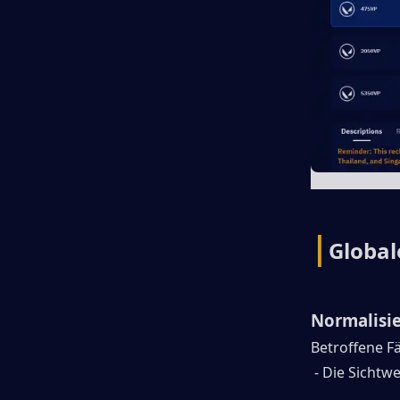
|
Global
Normalisie
Betroffene F
- Die Sichtw