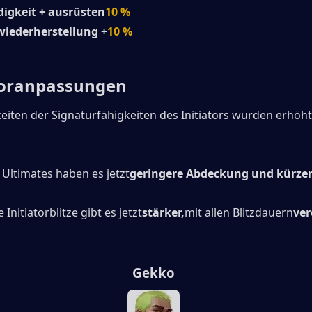
digkeit + ausrüsten
10 %
wiederherstellung +
10 %
toranpassungen
zeiten der Signaturfähigkeiten des Initiators wurden erhöht
 Ultimates haben es jetzt
geringere Abdeckung und kürzer
 Initiatorblitze gibt es jetzt
stärker,
mit allen Blitzdauern
ver
Gekko