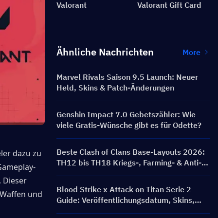
Valorant
Valorant Gift Card
Ähnliche Nachrichten
More
Marvel Rivals Saison 9.5 Launch: Neuer
Held, Skins & Patch-Änderungen
Genshin Impact 7.0 Gebetszähler: Wie
viele Gratis-Wünsche gibt es für Odette?
Beste Clash of Clans Base-Layouts 2026:
ler dazu zu 
TH12 bis TH18 Kriegs-, Farming- & Anti-3-
 Gameplay-
Sterne-Basen
 Dieser 
Blood Strike x Attack on Titan Serie 2
Waffen und 
Guide: Veröffentlichungsdatum, Skins,
Belohnungen & Top-Up-Event