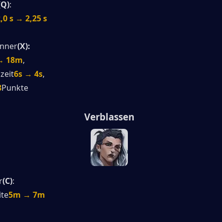
(Q)
:
,0 s → 2,25 s
onner
(X):
→ 18m
,
zeit
6s → 4s
,
8
Punkte
Verblassen
r
(C)
:
ite
5m → 7m