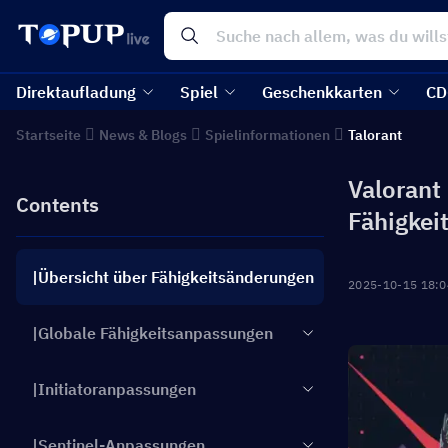
Direktaufladung
Spiel
Geschenkkarten
CD
Startseite
News & Blogs
Spielinformationen
Talorant
Valorant
Contents
Fähigkei
|Übersicht über Fähigkeitsänderungen
2025-10-15 18:0
|Globale Fähigkeitsanpassungen
|Initiatoranpassungen
|Sentinel-Anpassungen