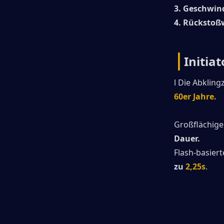
3. Geschwin
4. Rückstoß
|
Initia
l Die Abkling
60er Jahre.
Großflächige
Dauer.
Flash-basierte
zu
2,25s
.