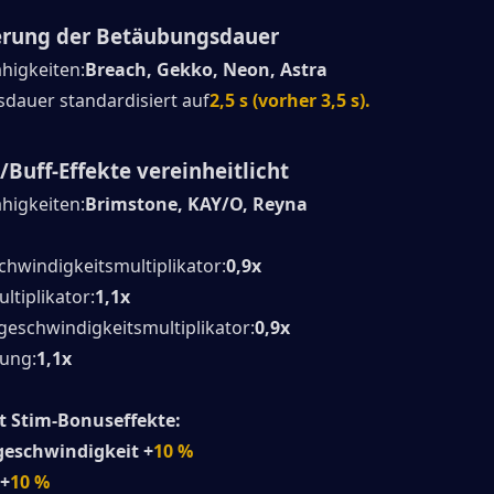
erung der Betäubungsdauer
ähigkeiten:
Breach, Gekko, Neon, Astra
dauer standardisiert auf
2,5 s (vorher 3,5 s).
/Buff-Effekte vereinheitlicht
ähigkeiten:
Brimstone, KAY/O, Reyna
hwindigkeitsmultiplikator:
0,9x
ltiplikator:
1,1x
eschwindigkeitsmultiplikator:
0,9x
ung:
1,1x
t Stim-Bonuseffekte:
geschwindigkeit +
10 %
 +
10 %