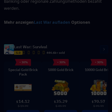
Banking oder regionale Zahlungsmethoden bezahlt 
werden.
Mehr anzeigen
Last War aufladen
 Optionen
Last War: Survival
5.0
444.6k+ sold
- 30%
- 30%
- 30%
Special Gold Brick
5000 Gold Brick
10000 Gold Bric
Pack
14.12
35.29
70.57
$
$
$
$ 19.99
$ 49.99
$ 99.99