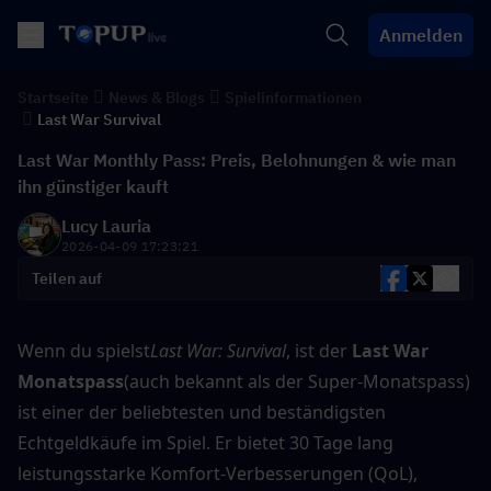
Anmelden
Startseite
News & Blogs
Spielinformationen
Last War Survival
Last War Monthly Pass: Preis, Belohnungen & wie man
ihn günstiger kauft
Lucy Lauria
2026-04-09 17:23:21
Teilen auf
Wenn du spielst
Last War: Survival
, ist der 
Last War 
Monatspass
(auch bekannt als der Super-Monatspass) 
ist einer der beliebtesten und beständigsten 
Echtgeldkäufe im Spiel. Er bietet 30 Tage lang 
leistungsstarke Komfort-Verbesserungen (QoL), 