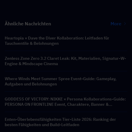
Ähnliche Nachrichten
More
Heartopia × Dave the Diver Kollaboration: Leitfaden für
Tauchventile & Belohnungen
Zenless Zone Zero 3.2 Claret Leak: Kit, Materialien, Signatur-W-
Engine & Mindscape Cinema
Where Winds Meet Summer Spree Event-Guide: Gameplay,
Aufgaben und Belohnungen
GODDESS OF VICTORY: NIKKE × Persona Kollaborations-Guide:
PERSONA ON FRONTLINE Event, Charaktere, Banner &
Belohnungen
Enten-Überlebensfähigkeiten Tier-Liste 2026: Ranking der
besten Fähigkeiten und Build-Leitfaden