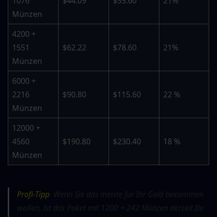
1076 
$44.09
$55.60
21%
Münzen
4200 + 
1551 
$62.22
$78.60
21%
Münzen
6000 + 
2216 
$90.80
$115.60
22 %
Münzen
12000 + 
4560 
$190.80
$230.40
18 %
Münzen
Profi-Tipp
: Wenn Sie das meiste für Ihr Geld bekommen 
wollen, ist das Paket mit 1200 + 242 Münzen derzeit Ihr 