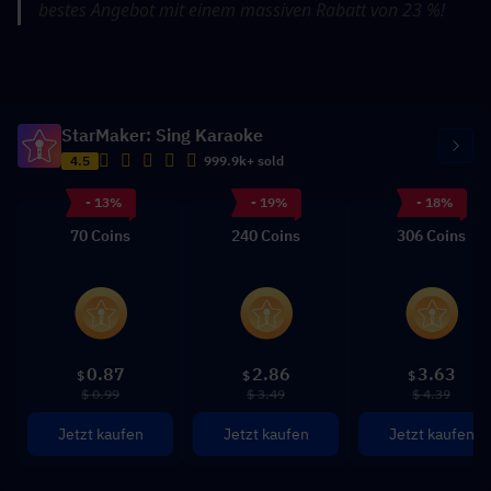
bestes Angebot mit einem massiven Rabatt von 23 %!
StarMaker: Sing Karaoke
4.5
999.9k+ sold
- 13%
- 19%
- 18%
70 Coins
240 Coins
306 Coins
0.87
2.86
3.63
$
$
$
$ 0.99
$ 3.49
$ 4.39
Jetzt kaufen
Jetzt kaufen
Jetzt kaufen