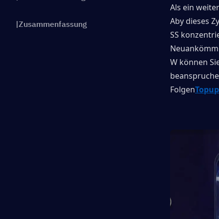
Als ein weite
Aby dieses Z
|Zusammenfassung
SS konzentri
Neuankömml
W können Sie 
beanspruchen?
Folgen
Topup