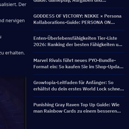
Guide: Gameplay, Aufgaben und
lisiert. Der 
Belohnungen
GODDESS OF VICTORY: NIKKE × Persona
d nervigen 
Kollaborations-Guide: PERSONA ON
FRONTLINE Event, Charaktere, Banner &
Belohnungen
 
Enten-Überlebensfähigkeiten Tier-Liste
2026: Ranking der besten Fähigkeiten und
Build-Leitfaden
u erhalten.
Marvel Rivals führt neues PYO-Bundle-
Format ein: So kaufen Sie im Shop-Update
von Saison 9.5 cleverer ein
Growtopia-Leitfaden für Anfänger: So
erhältst du dein erstes World Lock schnell
und sicher
Punishing Gray Raven Top Up Guide: Wie
man Rainbow Cards zu einem besseren
Preis bekommt?