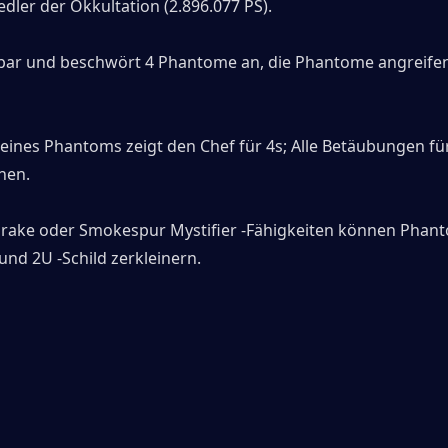
edler der Okkultation (2.896.077 PS).
bar und beschwört 4 Phantome an, die Phantome angreife
eines Phantoms zeigt den Chef für 4s; Alle Betäubungen für
chen.
ake oder Smokespur Mystifier -Fähigkeiten können Phant
und 2U -Schild zerkleinern.