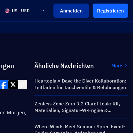
Anmelden
Registrieren
US - USD
ngen
Ähnliche Nachrichten
More
Heartopia × Dave the Diver Kollaboration:
Leitfaden für Tauchventile & Belohnungen
Zenless Zone Zero 3.2 Claret Leak: Kit,
Materialien, Signatur-W-Engine &
ten Morgen, 
Mindscape Cinema
Where Winds Meet Summer Spree Event-