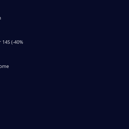
n
 14S (-40% 
ome 