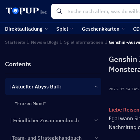
Direktaufladung
Spiel
Geschenkkarten
CD
Startseite
News & Blogs
Spielinformationen
Genshin -Ausw
Genshin 
Contents
Monster
|Aktueller Abyss Buff:
2025-07-14 14:2
"Frozen Mond"
Liebe Reisen
Egal wann Si
| Feindlicher Zusammenbruch
Nachmittag 
|Team- und Strategiehandbuch