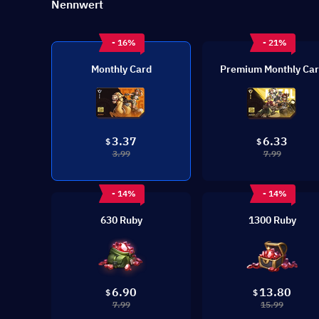
Nennwert
- 16%
- 21%
Monthly Card
Premium Monthly Ca
3.37
6.33
$
$
3.99
7.99
- 14%
- 14%
630 Ruby
1300 Ruby
6.90
13.80
$
$
7.99
15.99