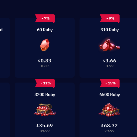
- 7%
- 9%
rd
60 Ruby
310 Ruby
0.83
3.66
$
$
0.89
3.99
- 11%
- 15%
3200 Ruby
6500 Ruby
35.69
68.72
$
$
39.99
79.99