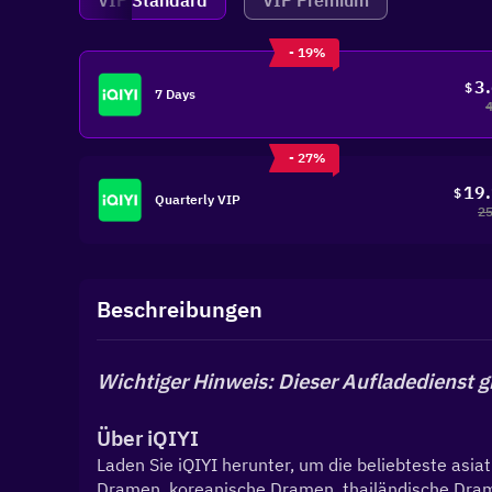
VIP Standard
VIP Premium
- 19%
3
$
7 Days
- 27%
19
$
Quarterly VIP
25
Beschreibungen
Wichtiger Hinweis: Dieser Aufladedienst g
Über iQIYI
Laden Sie iQIYI herunter, um die beliebteste asia
Dramen, koreanische Dramen, thailändische Dramen