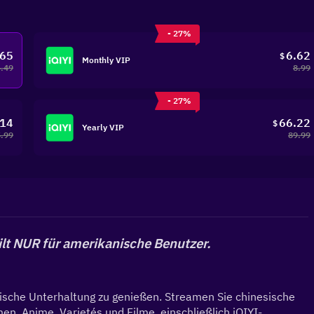
- 27%
.65
6.62
$
Monthly VIP
4.49
8.99
- 27%
.14
66.22
$
Yearly VIP
.99
89.99
ilt NUR für amerikanische Benutzer.
tische Unterhaltung zu genießen. Streamen Sie chinesische 
, Anime, Varietés und Filme, einschließlich iQIYI-