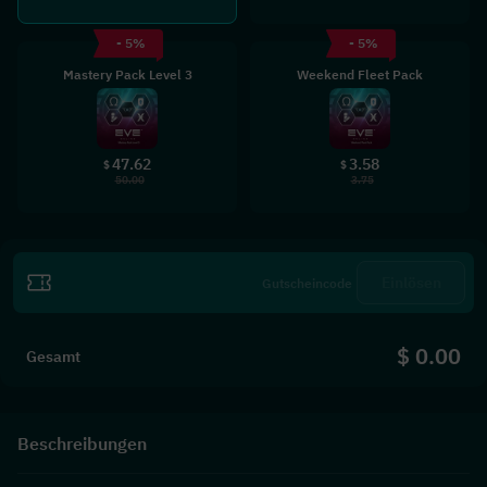
- 5%
- 5%
Mastery Pack Level 3
Weekend Fleet Pack
47.62
3.58
$
$
50.00
3.75
Einlösen
$ 0.00
Gesamt
Beschreibungen