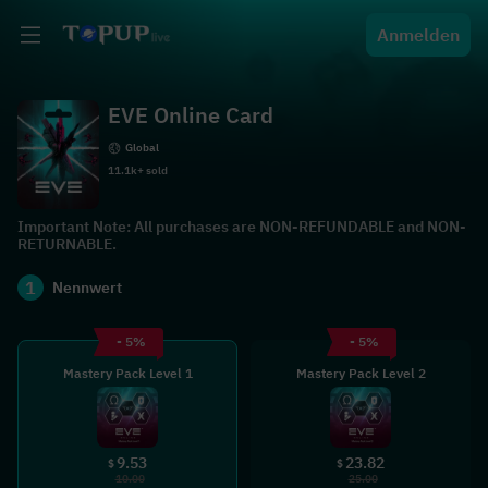
Anmelden
EVE Online Card
Global
11.1k+ sold
Important Note: All purchases are NON-REFUNDABLE and NON-
RETURNABLE.
1
Nennwert
- 5%
- 5%
Mastery Pack Level 1
Mastery Pack Level 2
9.53
23.82
$
$
10.00
25.00