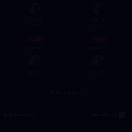
43.70
87.40
$
$
49.99
99.99
- 11%
- 8%
10800 CP*2
10800 CP*5
179.99
460.75
$
$
199.99
499.99
Mehr anzeigen
Auflademethode
Login-Aufladung