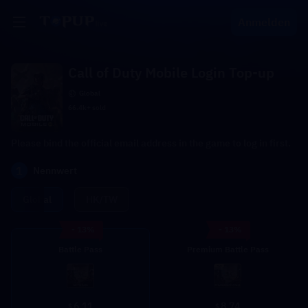
Anmelden
Call of Duty Mobile Login Top-up
Global
66.4k+ sold
Please bind the official email address in the game to log in first.
1
Nennwert
Global
HK/TW
- 13%
- 13%
Battle Pass
Premium Battle Pass
6.11
8.74
$
$