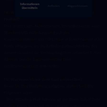
Informationen
Aufladen
Abgeschlossen
übermitteln
F4: Wie funktioniert die Auflademethode für dieses 
Produkt?  
Dies ist ein Login-Aufladeservice. Im Gegensatz zu einer 
Standard-UID-Aufladung wird sich das 
Kundendienstteam von TOPUPLive in Ihrem Namen in Ihr 
Konto einloggen, um die Aufladung abzuschließen. Aus 
diesem Grund ist die Verknüpfung Ihrer offiziellen E-Mail-
Adresse und die Zusammenarbeit beim 
Verifizierungsschritt erforderlich.
F5: Was muss ich vor dem Kauf vorbereiten?  
Bevor Sie Ihre Bestellung aufgeben, stellen Sie bitte 
Folgendes sicher:
- Ihre offizielle E-Mail-Adresse ist mit Ihrem Call of Duty: 
Mobile-Konto verknüpft (Drittanbieter-Logins über 