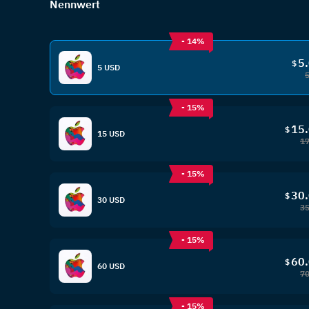
Nennwert
- 14%
5
$
5 USD
- 15%
15
$
15 USD
17
- 15%
30
$
30 USD
35
- 15%
60
$
60 USD
70
- 15%