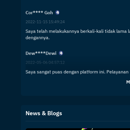
Cor**** Goh
2022-11-15 15:49:24
Saya telah melakukannya berkali-kali tidak lama 
dengannya.
Dew****Dewi
2022-05-06 04:57:12
Saya sangat puas dengan platform ini. Pelayanan
M
News & Blogs