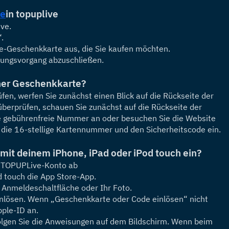
te
in topuplive
ive.
.
le-Geschenkkarte aus, die Sie kaufen möchten.
lungsvorgang abzuschließen.
ner Geschenkkarte?
n, werfen Sie zunächst einen Blick auf die Rückseite der 
erprüfen, schauen Sie zunächst auf die Rückseite der 
ie gebührenfreie Nummer an oder besuchen Sie die Website 
 die 16-stellige Kartennummer und den Sicherheitscode ein.
 mit deinem iPhone, iPad oder iPod touch ein?
m TOPUPLive-Konto ab
d touch die App Store-App.
 Anmeldeschaltfläche oder Ihr Foto.
nlösen. Wenn „Geschenkkarte oder Code einlösen“ nicht 
pple-ID an.
lgen Sie die Anweisungen auf dem Bildschirm. Wenn beim 