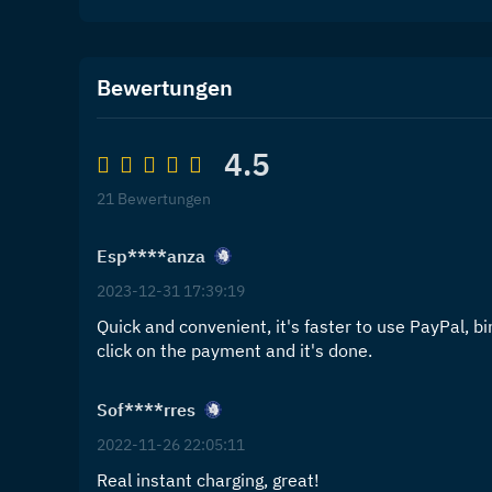
Bewertungen
4.5
21 Bewertungen
Esp****anza
2023-12-31 17:39:19
Quick and convenient, it's faster to use PayPal, bi
click on the payment and it's done.
Sof****rres
2022-11-26 22:05:11
Real instant charging, great!