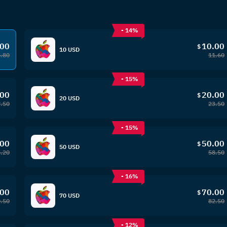
- 14%
.00
10.00
$
10 USD
5.80
11.60
- 15%
.00
20.00
$
20 USD
.50
23.50
- 15%
.00
50.00
$
50 USD
.20
58.50
- 16%
.00
70.00
$
70 USD
.50
82.50
- 12%