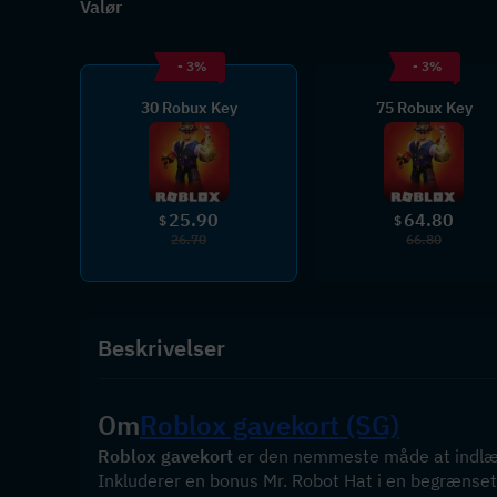
Valør
- 3%
- 3%
30 Robux Key
75 Robux Key
25.90
64.80
$
$
26.70
66.80
Beskrivelser
Om
Roblox gavekort (SG)
Roblox gavekort
 er den nemmeste måde at indlæs
Inkluderer en bonus Mr. Robot Hat i en begrænset 