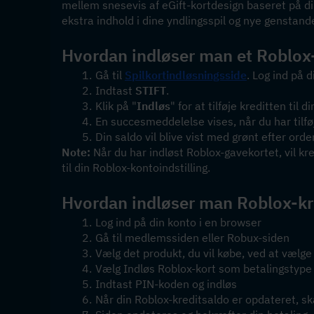
mellem snesevis af eGift-kortdesign baseret på di
ekstra indhold i dine yndlingsspil og nye genstande
Hvordan indløser man et Roblox
Gå til 
Spilkortindløsningsside
. Log ind på 
Indtast 
STIFT
.
Klik på "
Indløs
" for at tilføje kreditten til d
En succesmeddelelse vises, når du har tilføj
Din saldo vil blive vist med grønt efter orde
Note:
 Når du har indløst Roblox-gavekortet, vil kr
til din Roblox-kontoindstilling.
Hvordan indløser man Roblox-kred
Log ind på din konto i en browser
Gå til medlemssiden eller Robux-siden
Vælg det produkt, du vil købe, ved at vælge
Vælg Indløs Roblox-kort som betalingstype
Indtast PIN-koden og indløs
Når din Roblox-kreditsaldo er opdateret, s