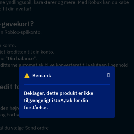
ne yndlingsspil, karakterer og mere. Med Robux kan du købe 
 til din avatar!
-gavekort?
din Roblox-spilkonto.
in konto.
et kreditten til din konto.
ne "
Din balance
".
editterne automatisk blive konverteret til valutaen i henhold 
Bemærk
it for at betale for et køb?
Beklager, dette produkt er ikke
tilgængeligt i USA,tak for din
forståelse.
 den højre knap
 og Fortsæt
kal du vælge Send ordre