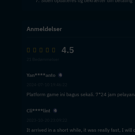
Siden opdateres og bekræfter din betaling
Anmeldelser
4.5
21 Bedømmelser
Yan****anto
2024-07-10 19:46:22
Platform game ini bagus sekali. 7*24 jam pelayan
Cli****lint
2023-10-20 23:09:22
It arrived in a short while, it was really fast, I wi