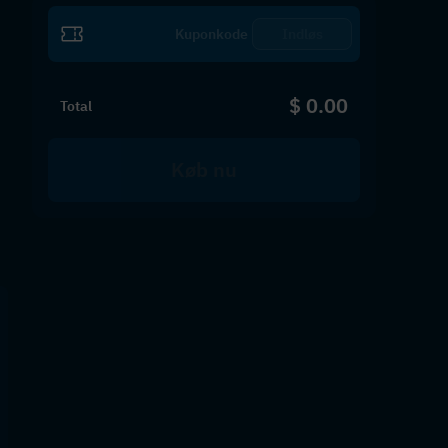
Indløs
$ 0.00
Total
Køb nu