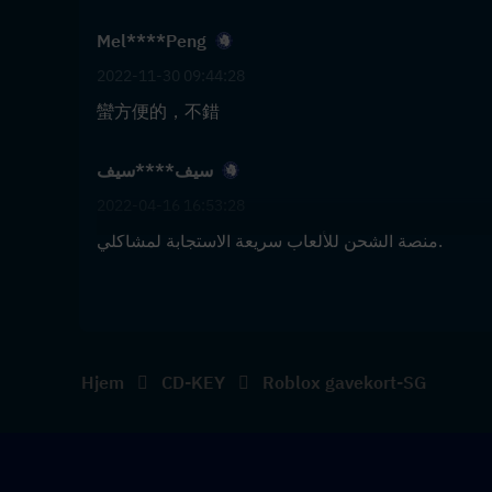
Mel****Peng
2022-11-30 09:44:28
蠻方便的，不錯
سيف****سيف
2022-04-16 16:53:28
منصة الشحن للألعاب سريعة الاستجابة لمشاكلي.
Hjem
CD-KEY
Roblox gavekort-SG