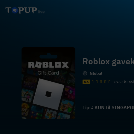
Roblox gave
Global
4.5
676.1k+ so
Tips: KUN til SINGAPO