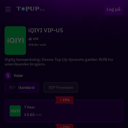
Log på
iQIYI VIP-US
USA
478.0k+ sold
Vigtig bemærkning: Denne Top Up-tjeneste gælder KUN for
amerikanske brugere.
1
Valør
VIP Standard
VIP Premium
- 19%
7 Days
3.65
$
4.49
- 27%