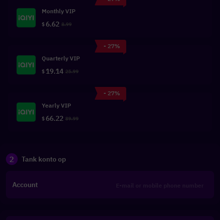
Monthly VIP
6.62
$
8.99
- 27%
Quarterly VIP
19.14
$
25.99
- 27%
Yearly VIP
66.22
$
89.99
2
Tank konto op
Account