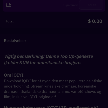
Indløs
$ 0.00
Total
Beskrivelser
Vigtig bemærkning: Denne Top Up-tjeneste 
gælder KUN for amerikanske brugere.
Om iQIYI
Download iQIYI for at nyde den mest populære asiatiske 
underholdning. Stream kinesiske dramaer, koreanske 
dramaer, thailandske dramaer, anime, varieté-shows og 
film, inklusive iQIYI-originaler!
Hvordan køber man iQIYI VIP-medlemskab?