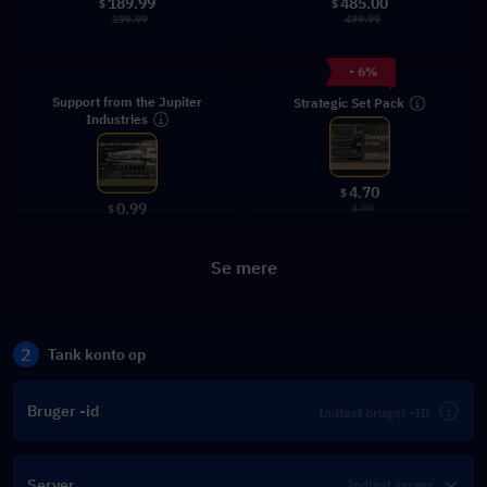
189.99
485.00
$
$
199.99
499.99
- 6%
Support from the Jupiter
Strategic Set Pack
Industries
4.70
$
0.99
4.99
$
Se mere
2
Tank konto op
Bruger -id
Server