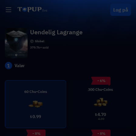
Log på
Uendelig Lagrange
Global
379.7k+ sold
1
Valør
- 6%
300 Chu-Coins
60 Chu-Coins
4.70
$
0.99
$
4.99
- 8%
- 8%