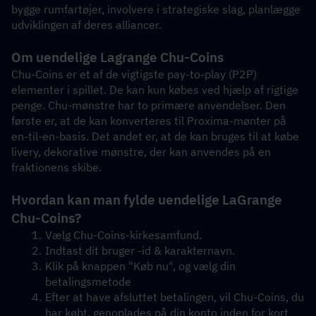
bygge rumfartøjer, involvere i strategiske slag, planlægge 
udviklingen af ​​deres alliancer.
Om uendelige Lagrange Chu-Coins
Chu-Coins er et af de vigtigste pay-to-play (P2P) 
elementer i spillet. De kan kun købes ved hjælp af rigtige 
penge. Chu-mønstre har to primære anvendelser. Den 
første er, at de kan konverteres til Proxima-mønter på 
en-til-en-basis. Det andet er, at de kan bruges til at købe 
livery, dekorative mønstre, der kan anvendes på en 
fraktionens skibe.
Hvordan kan man fylde uendelige LaGrange 
Chu-Coins?
Vælg Chu-Coins-kirkesamfund.
Indtast dit bruger -id & karakternavn.
Klik på knappen "Køb nu", og vælg din 
betalingsmetode
Efter at have afsluttet betalingen, vil Chu-Coins, du 
har købt, genoplades på din konto inden for kort 