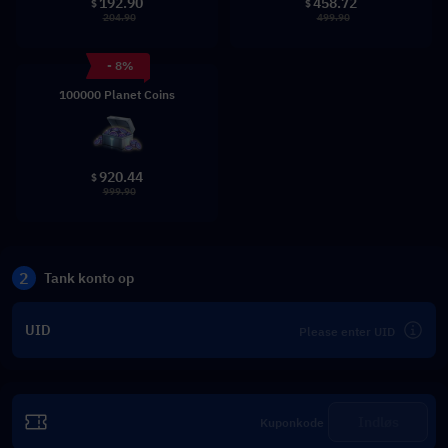
192.90
458.72
$
$
204.90
499.90
- 8%
100000 Planet Coins
920.44
$
999.90
2
Tank konto op
UID
Indløs