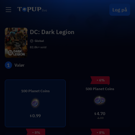
Log på
DC: Dark Legion
Global
82.8k+ sold
1
Valør
- 6%
500 Planet Coins
100 Planet Coins
4.70
$
0.99
$
4.99
- 8%
- 8%