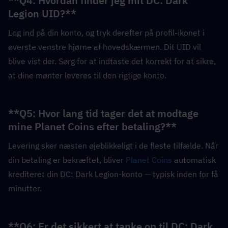
**Q4: Hvordan finder jeg mit DC: Dark 
Legion UID?**  
Log ind på din konto, og tryk derefter på profil-ikonet i 
øverste venstre hjørne af hovedskærmen. Dit UID vil 
blive vist der. Sørg for at indtaste det korrekt for at sikre, 
at dine mønter leveres til den rigtige konto.
**Q5: Hvor lang tid tager det at modtage 
mine Planet Coins efter betaling?**  
Levering sker næsten øjeblikkeligt i de fleste tilfælde. Når 
din betaling er bekræftet, bliver 
Planet Coins
 automatisk 
krediteret din DC: Dark Legion-konto — typisk inden for få 
minutter.
**Q6: Er det sikkert at tanke op til DC: Dark 