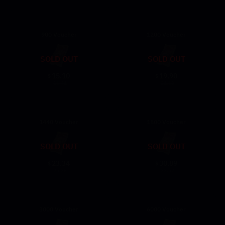
900 Voucher
1200 Voucher
SOLD OUT
SOLD OUT
15.10
19.90
$
$
16.41
21.63
1440 Voucher
1800 Voucher
SOLD OUT
SOLD OUT
23.34
30.89
$
$
25.36
33.57
3000 Voucher
6000 Voucher