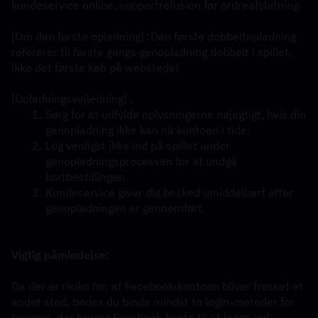
kundeservice online, supportrefusion før ordreafslutning
[Om den første opladning] :Den første dobbeltopladning 
refererer til første gangs genopladning dobbelt i spillet, 
ikke det første køb på webstedet
[Opladningsvejledning] .
Sørg for at udfylde oplysningerne nøjagtigt, hvis din 
genopladning ikke kan nå kontoen i tide.
Log venligst ikke ind på spillet under 
genopladningsprocessen for at undgå 
kortbestillinger.
Kundeservice giver dig besked umiddelbart efter 
genopladningen er gennemført.
Vigtig påmindelse:
Da der er risiko for, at Facebook-kontoen bliver frosset et 
andet sted, bedes du binde mindst to login-metoder for 
brugere, der bruger Facebook-konto til at logge ind;