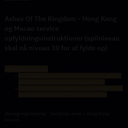
Ashes Of The Kingdom - Hong Kong 
og Macao service 
opfyldningsinstruktioner (spilniveau 
skal nå niveau 10 for at fylde op)
Opmærksomhed.
Bind venligst brugeren med det officielle login, før 
du fylder op (bindende vejledning nederst)
Kombinationsgavepakkekonto uden den relevante 
gavepakke standard køb tilsvarende valuta
[Ansøgningsomfang] : Handicap-ende + Hong Kong-
service