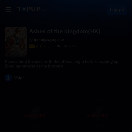
Log på
Ashes of the kingdom(HK)
Ikke tilgængelig i USA
4.2
845.5k+ sold
Please bind the user with the official login before topping up
(binding tutorial at the bottom)
1
Valør
300 Voucher
600 Voucher
SOLD OUT
SOLD OUT
4.80
10.35
$
$
5.21
11.25