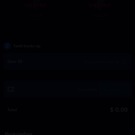
SOLD OUT
SOLD OUT
50.88
101.75
$
$
55.30
110.59
2
Tank konto op
User ID
Indløs
$ 0.00
Total
Beskrivelser