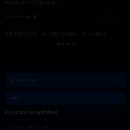
กังวลเลย มี 5 ดาวให้ก็ยังน้อยไป
Sag****heng
2023-05-27 18:19:58
態度真的特別好呢，而且發貨的速度很快。真是不錯的網
Se mere
USA - USD
dansk
Få personlige spiltilbud