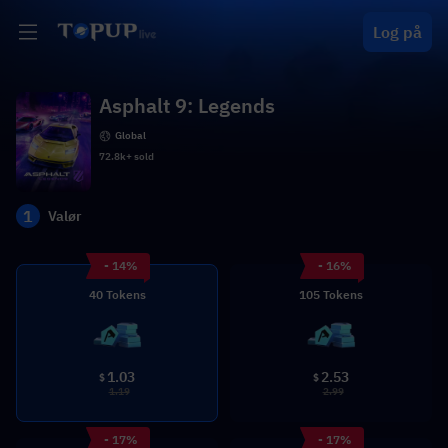
Log på
Asphalt 9: Legends
Global
72.8k+ sold
1
Valør
- 14%
- 16%
40 Tokens
105 Tokens
1.03
2.53
$
$
1.19
2.99
- 17%
- 17%