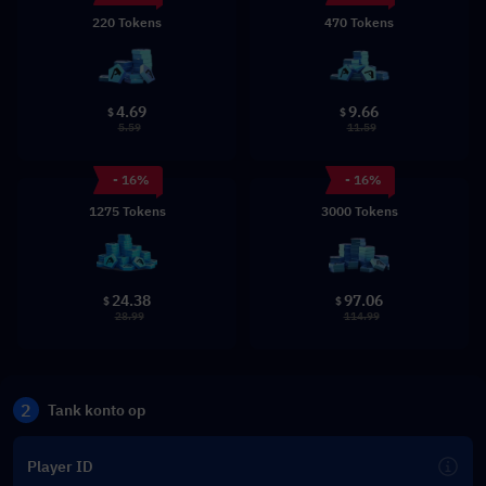
220 Tokens
470 Tokens
4.69
9.66
$
$
5.59
11.59
- 16%
- 16%
1275 Tokens
3000 Tokens
24.38
97.06
$
$
28.99
114.99
2
Tank konto op
Player ID