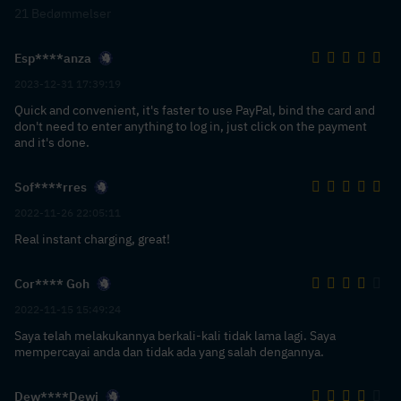
21 Bedømmelser
Esp****anza
2023-12-31 17:39:19
Quick and convenient, it's faster to use PayPal, bind the card and
don't need to enter anything to log in, just click on the payment
and it's done.
Sof****rres
2022-11-26 22:05:11
Real instant charging, great!
Cor**** Goh
2022-11-15 15:49:24
Saya telah melakukannya berkali-kali tidak lama lagi. Saya
mempercayai anda dan tidak ada yang salah dengannya.
Dew****Dewi