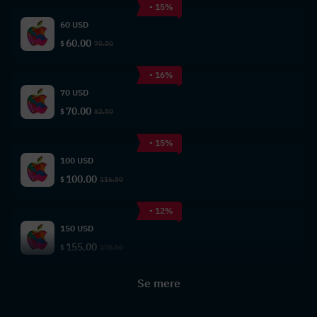
- 15%
60 USD
60.00
$
70.50
- 16%
70 USD
70.00
$
82.50
- 15%
100 USD
100.00
$
116.50
- 12%
150 USD
155.00
$
175.50
Se mere