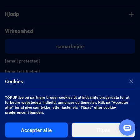
Hjælp
Virksomhed
samarbejde
[email protected]
[email protected]
Cookies
Følg os
TOPUPlive og partnere bruger cookies til at indsamle brugerdata for at
forbedre webstedets indhold, annoncer og tjenester. Klik på "Accepter
alle" for at give samtykke, eller juster via "Tilpas" eller cookie-
Copyright 2026 SEA WHALE TECHNOLOGY PTE.LTD. All Rights Reserved.
præferencer i bunden.
Accepter alle
Tilpas
$ 0.00
Køb nu