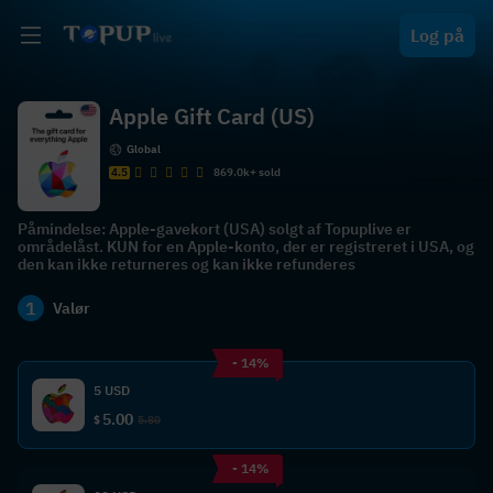
Log på
Apple Gift Card (US)
Global
4.5
869.0k+ sold
Påmindelse: Apple-gavekort (USA) solgt af Topuplive er
områdelåst. KUN for en Apple-konto, der er registreret i USA, og
den kan ikke returneres og kan ikke refunderes
1
Valør
- 14%
5 USD
5.00
$
5.80
- 14%