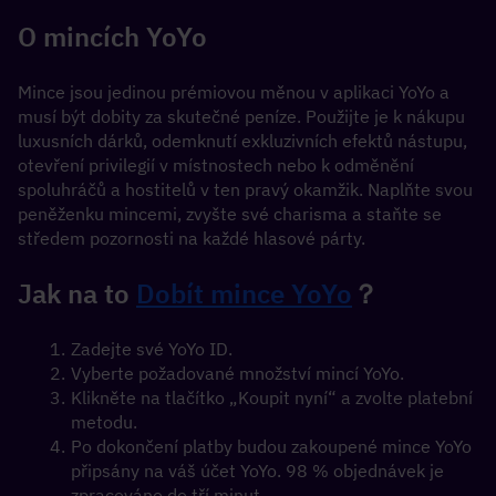
O mincích YoYo
Mince jsou jedinou prémiovou měnou v aplikaci YoYo a 
musí být dobity za skutečné peníze. Použijte je k nákupu 
luxusních dárků, odemknutí exkluzivních efektů nástupu, 
otevření privilegií v místnostech nebo k odměnění 
spoluhráčů a hostitelů v ten pravý okamžik. Naplňte svou 
peněženku mincemi, zvyšte své charisma a staňte se 
středem pozornosti na každé hlasové párty.
Jak na to 
Dobít mince YoYo
？
Zadejte své YoYo ID.
Vyberte požadované množství mincí YoYo.
Klikněte na tlačítko „Koupit nyní“ a zvolte platební 
metodu.
Po dokončení platby budou zakoupené mince YoYo 
připsány na váš účet YoYo. 98 % objednávek je 
zpracováno do tří minut.