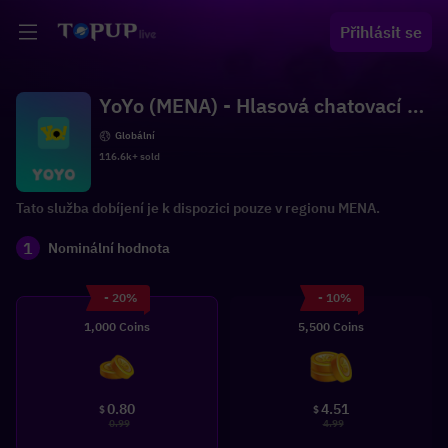
Přihlásit se
YoYo (MENA) - Hlasová chatovací mí
stnost
Globální
116.6k+ sold
Tato služba dobíjení je k dispozici pouze v regionu MENA.
1
Nominální hodnota
- 20%
- 10%
1,000 Coins
5,500 Coins
0.80
4.51
$
$
0.99
4.99