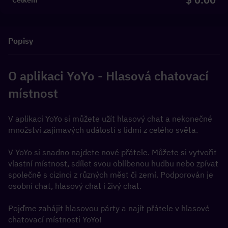
Celkem
Popisy
O aplikaci YoYo - Hlasová chatovací 
místnost
V aplikaci YoYo si můžete užít hlasový chat a nekonečné 
množství zajímavých událostí s lidmi z celého světa.
V YoYo si snadno najdete nové přátele. Můžete si vytvořit 
vlastní místnost, sdílet svou oblíbenou hudbu nebo zpívat 
společně s cizinci z různých měst či zemí. Podporován je 
osobní chat, hlasový chat i živý chat.
Pojďme zahájit hlasovou párty a najít přátele v hlasové 
chatovací místnosti YoYo!