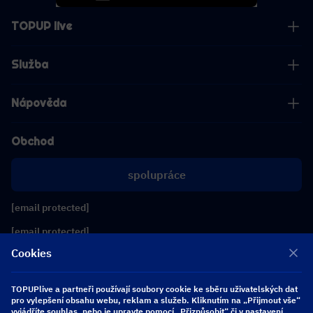
TOPUP live
Služba
Nápověda
Obchod
spolupráce
[email protected]
[email protected]
Cookies
Sledujte nás
TOPUPlive a partneři používají soubory cookie ke sběru uživatelských dat
pro vylepšení obsahu webu, reklam a služeb. Kliknutím na „Přijmout vše“
vyjádříte souhlas, nebo je upravte pomocí „Přizpůsobit“ či v nastavení