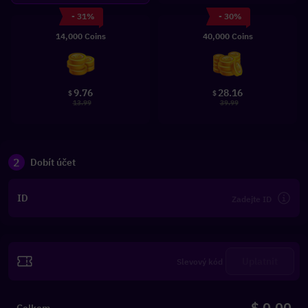
- 31%
- 30%
14,000 Coins
40,000 Coins
9.76
28.16
$
$
13.99
39.99
2
Dobít účet
ID
Uplatnit
$ 0.00