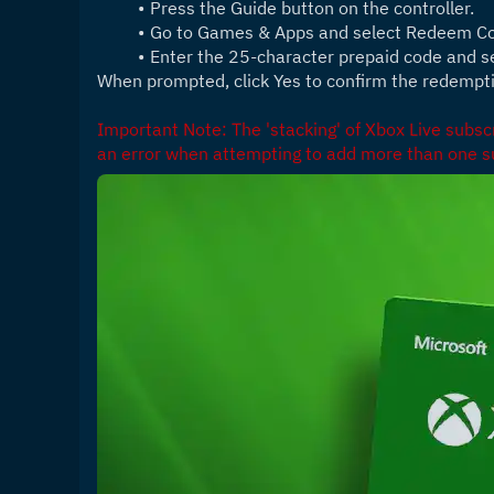
Press the Guide button on the controller.
Go to Games & Apps and select Redeem C
Enter the 25-character prepaid code and s
When prompted, click Yes to confirm the redempt
Important Note: The 'stacking' of Xbox Live subscri
an error when attempting to add more than one su