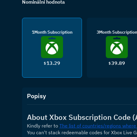
Nominální hodnota
1Month Subscription
3Month Subscriptio
13.29
39.89
$
$
Popisy
About Xbox Subscription Code (
Kindly refer to 
The list of countries/regions where
You can't stack redeemable codes for Xbox Live 