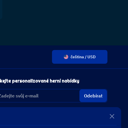
čeština / USD
kejte personalizované herní nabídky
Odebírat