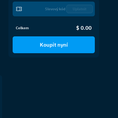
Uplatnit
$ 0.00
Celkem
Koupit nyní