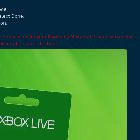
ode.
elect Done.
ion.
ptions is no longer allowed by Microsoft. Users will receive 
bscription card at a time.