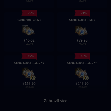
14.99
29.99
- 20%
- 21%
3280+600 Lunites
6480+1600 Lunites
40.02
79.95
$
$
49.99
99.99
- 19%
- 18%
6480+1600 Lunites *2
6480+1600 Lunites *3
163.90
248.90
$
$
199.98
299.97
Zobrazit více