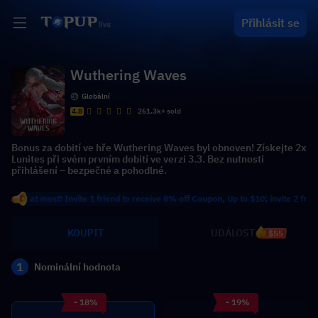
Přihlásit se
Wuthering Waves
Globální
4.8
261.3k+ sold
Bonus za dobití ve hře Wuthering Waves byl obnoven! Získejte 2x
Lunites při svém prvním dobití ve verzi 3.3. Bez nutnosti
přihlášení – bezpečné a pohodlné.
at most! Invite 1 friend to receive 8% off Coupon, Up to $10; invite 2 friends to
KOUPIT
UDÁLOST
$55
1
Nominální hodnota
- 18%
- 19%