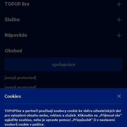
TOPUP live
Služba
Nápověda
Obchod
spolupráce
[email protected]
[email protected]
Cookies
Sledujte nás
TOPUPlive a partneři používají soubory cookie ke sběru uživatelských dat
pro vylepšení obsahu webu, reklam a služeb. Kliknutím na „Přijmout vše“
vyjádříte souhlas, nebo je upravte pomocí „Přizpůsobit“ či v nastavení
Copyright 2026 SEA WHALE TECHNOLOGY PTE.LTD. All Rights Reserved.
souborů cookie v patičce.