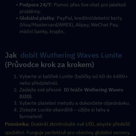
Podpora 24/7
: Pomoc přes live chat pro jakékoli 
problémy.
Globální platby
: PayPal, kreditní/debetní karty 
(Visa/Mastercard/AMEX), Alipay, WeChat Pay, 
místní banky, krypto.
Jak  
dobít Wuthering Waves Lunite
(Průvodce krok za krokem)
Vyberte si balíček Lunite (balíčky od 60 do 6480+ 
nebo předplatné).
Zadejte své přesné  
ID hráče Wuthering Waves 
(UID)
.
Vyberte platební metodu a dokončete objednávku.
Získejte Lunite okamžitě – užijte si tahy a 
farmaření!
Poznámka
: Dvakrát zkontrolujte své UID, abyste předešli 
zpoždění. Funguje perfektně pro všechny globální servery.