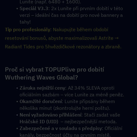
Lunite (např. 6480 + 1600).
Speciál V3.3
: 2x Lunite při prvním dobití v této 
verzi – ideální čas na dobití pro nové bannery a 
tahy!
Tip pro profesionály
: Nakupujte během období 
resetování bonusů, abyste maximalizovali Astrite → 
Radiant Tides pro 5hvězdičkové rezonátory a zbraně.
Proč si vybrat TOPUPlive pro dobití 
Wuthering Waves Global?
Záruka nejnižší ceny
: Až 34% SLEVA oproti 
oficiálním sazbám – více Lunite za méně peněz.
Okamžité doručení
: Lunite připsány během 
několika minut (zkontrolujte herní poštu).
Není vyžadováno přihlášení
: Stačí zadat vaše  
Hráčské ID (UID)
  – nejbezpečnější metoda.
Zabezpečené a v souladu s předpisy
: Oficiální 
kanály, bezpečnost účtu na prvním místě.