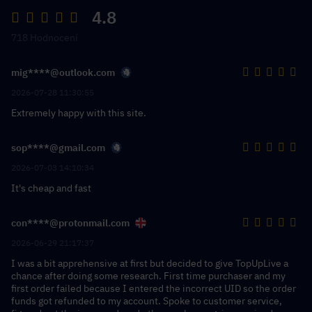
4.8
718 Hodnocení
mig****@outlook.com
2026-07-28 11:30:55
Extremely happy with this site.
sop****@gmail.com
2026-07-03 14:10:34
It's cheap and fast
con****@protonmail.com
2026-06-29 21:17:37
I was a bit apprehensive at first but decided to give TopUpLive a
chance after doing some research. First time purchaser and my
first order failed because I entered the incorrect UID so the order
funds got refunded to my account. Spoke to customer service,