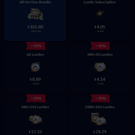
All-In-One Bundle
Lunite Subscription
165.80
4.05
$
$
200.94
4.99
- 11%
- 18%
60 Lunites
300+30 Lunites
0.89
4.14
$
$
0.99
4.99
- 19%
- 20%
980+110 Lunites
1980+260 Lunites
12.15
24.29
$
$