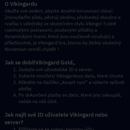
O Vikingardu
Ukažte své vedení, abyste dosáhli korunovací slávy! 
Znovuzlaďte půdu, pěstují plodiny, předsedají zkoušce a 
rvačka s válečníky ve skutečném stylu Vikingu! S plně 
rozvinutými postavami, poutavými příběhy a 
dynamickými hrami, které jsou současně vzrušující a 
příležitostné, je Vikingard hra, kterou by žádný skutečný 
Norseman neměl chybět！
Jak se dobít
Vikingard Gold
„
Zadejte své uživatelské ID a server.
Vyberte množství Vikingardova zlata, které chcete
Klikněte na tlačítko „koupit nyní“ a vyberte způsob 
platby
Po dokončení platby se zlato, které jste zakoupili, 
nabije na váš účet.
Jak najít své ID uživatele Vikingard nebo 
server?
Přihlaste se ke svému hernímu účtu.