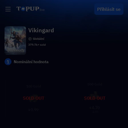
Přihlásit se
Vikingard
Globální
379.7k+ sold
1
Nominální hodnota
500 Gold
100 Gold
SOLD OUT
SOLD OUT
4.70
$
0.99
$
4.99