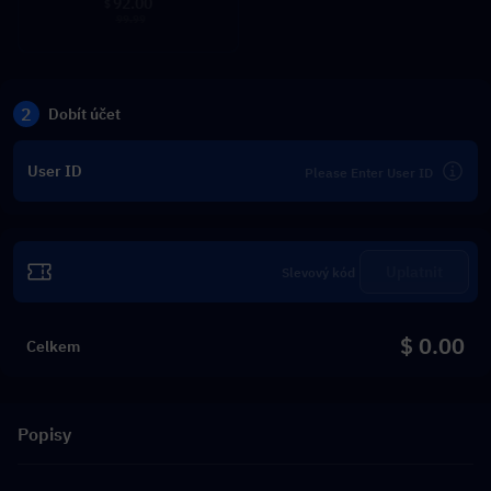
92.00
$
99.99
2
Dobít účet
User ID
Uplatnit
$ 0.00
Celkem
Popisy