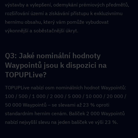
výstavby a vylepšení, odemykání prémiových předmětů, 
rozšiřování území a získávání přístupu k exkluzivnímu 
hernímu obsahu, který vám pomůže vybudovat 
výkonnější a soběstačnější úkryt.
Q3: Jaké nominální hodnoty 
Waypointů jsou k dispozici na 
TOPUPLive?  
TOPUPLive nabízí osm nominálních hodnot Waypointů: 
100 / 500 / 1 000 / 2 000 / 5 000 / 10 000 / 20 000 / 
50 000 Waypointů – se slevami až 23 % oproti 
standardním herním cenám. Balíček 2 000 Waypointů 
nabízí nejvyšší slevu na jeden balíček ve výši 23 %.