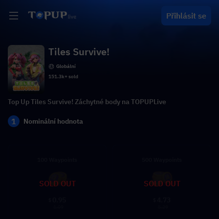
Přihlásit se
Tiles Survive!
Globální
151.3k+ sold
Top Up Tiles Survive! Záchytné body na TOPUPLive
1
Nominální hodnota
100 Waypoints
500 Waypoints
SOLD OUT
SOLD OUT
0.95
4.73
$
$
1.09
5.29