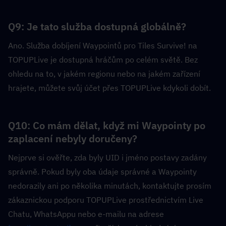
Q9: Je tato služba dostupná globálně?  
Ano. Služba dobíjení Waypointů pro Tiles Survive! na 
TOPUPLive je dostupná hráčům po celém světě. Bez 
ohledu na to, v jakém regionu nebo na jakém zařízení 
hrajete, můžete svůj účet přes TOPUPLive kdykoli dobít.
Q10: Co mám dělat, když mi Waypointy po 
zaplacení nebyly doručeny?  
Nejprve si ověřte, zda byly UID i jméno postavy zadány 
správně. Pokud byly oba údaje správné a Waypointy 
nedorazily ani po několika minutách, kontaktujte prosím 
zákaznickou podporu TOPUPLive prostřednictvím Live 
Chatu, WhatsAppu nebo e-mailu na adrese 