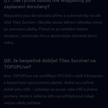
Q7: Jak rychle budou mé Waypointy po 
zaplacení doručeny?  
Waypointy jsou doručovány přímo a automaticky na váš 
účet Tiles Survive!. Obvykle dorazí během několika minut 
po potvrzení platby. Pokud se po krátkém čekání 
neobjeví, restartujte hru a zkontrolujte zůstatek herní 
měny.
Q8: Je bezpečné dobíjet Tiles Survive! na 
TOPUPLive?  
Ano. TOPUPLive má certifikaci PCI DSS s plně šifrovaným 
a bezpečným zpracováním plateb. Jedná se o přímé 
dobití přes UID – vyžaduje se pouze vaše UID a jméno 
postavy. Heslo k vašemu účtu ani přihlašovací údaje 
nejsou nikdy potřeba.