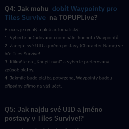
Q4: Jak mohu  
dobít Waypointy pro 
Tiles Survive
  na TOPUPLive?  
Proces je rychlý a plně automatický:
1. Vyberte požadovanou nominální hodnotu Waypointů.
2. Zadejte své UID a jméno postavy (Character Name) ve 
hře Tiles Survive!.
3. Klikněte na „Koupit nyní“ a vyberte preferovaný 
způsob platby.
4. Jakmile bude platba potvrzena, Waypointy budou 
připsány přímo na váš účet.
Q5: Jak najdu své UID a jméno 
postavy v Tiles Survive!?  