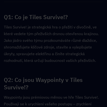
Q1: Co je Tiles Survive!?  
Tiles Survive! je strategická hra o přežití v divočině, ve 
které vedete tým přeživších drsnou otevřenou krajinou. 
Jako jádro svého týmu prozkoumáváte různé dlaždice, 
shromažďujete klíčové zdroje, stavíte a vylepšujete 
úkryty, spravujete elektřinu a činíte strategická 
rozhodnutí, která určují budoucnost vašich přeživších.
Q2: Co jsou Waypointy v Tiles 
Survive!?  
Waypointy jsou prémiovou měnou ve hře Tiles Survive!. 
Používají se k urychlení vašeho postupu – zrychlení 