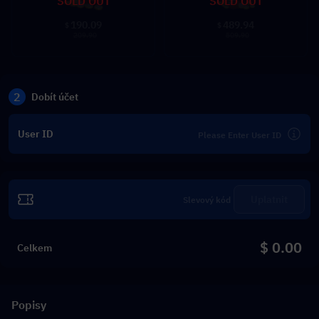
SOLD OUT
SOLD OUT
190.09
489.94
$
$
209.90
509.90
2
Dobít účet
User ID
Uplatnit
$ 0.00
Celkem
Popisy