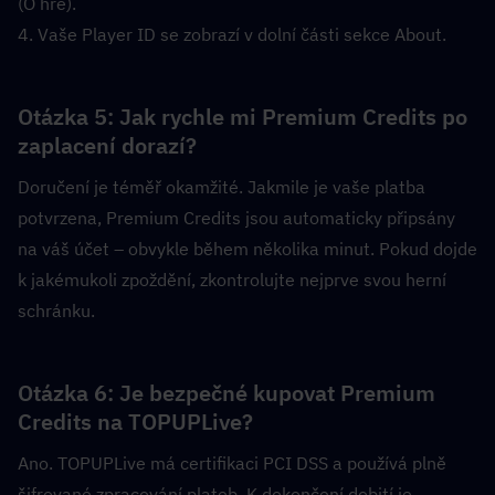
(O hře).
4. Vaše Player ID se zobrazí v dolní části sekce About.
Otázka 5: Jak rychle mi Premium Credits po 
zaplacení dorazí?  
Doručení je téměř okamžité. Jakmile je vaše platba 
potvrzena, Premium Credits jsou automaticky připsány 
na váš účet – obvykle během několika minut. Pokud dojde 
k jakémukoli zpoždění, zkontrolujte nejprve svou herní 
schránku.
Otázka 6: Je bezpečné kupovat Premium 
Credits na TOPUPLive?  
Ano. TOPUPLive má certifikaci PCI DSS a používá plně 
šifrované zpracování plateb. K dokončení dobití je 