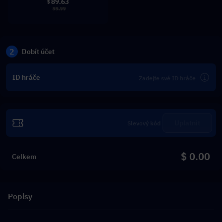
89.63
$
99.99
2
Dobít účet
ID hráče
Uplatnit
$ 0.00
Celkem
Popisy