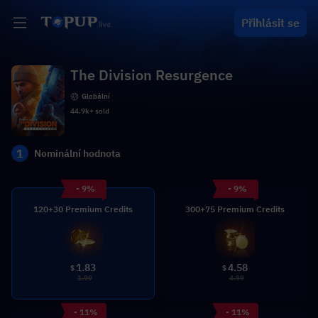
Přihlásit se
The Division Resurgence
Globální
44.9k+ sold
1
Nominální hodnota
- 9%
- 9%
120+30 Premium Credits
300+75 Premium Credits
1.83
4.58
$
$
1.99
4.99
- 11%
- 11%