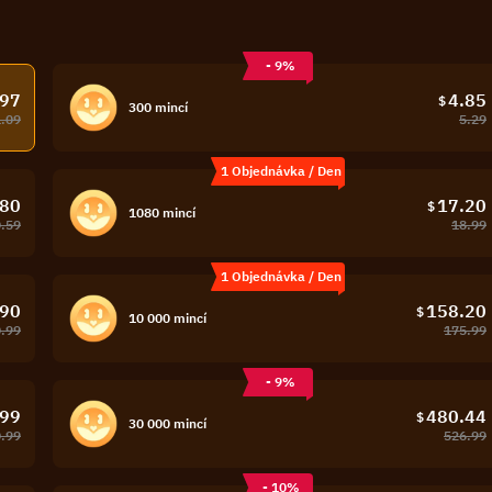
- 9%
.97
4.85
$
300 mincí
1.09
5.29
1 Objednávka / Den
.80
17.20
$
1080 mincí
.59
18.99
1 Objednávka / Den
.90
158.20
$
10 000 mincí
.99
175.99
- 9%
.99
480.44
$
30 000 mincí
.99
526.99
- 10%