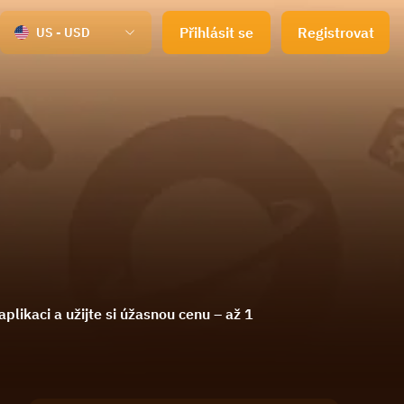
Přihlásit se
Registrovat
US - USD
plikaci a užijte si úžasnou cenu – až 1