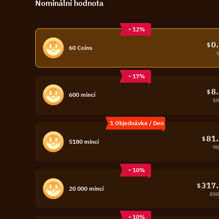
Nominální hodnota
- 12%
0
$
60 Coins
- 17%
8
$
600 mincí
10
1 Objednávka / Den
81
$
5180 mincí
90
- 10%
317
$
20 000 mincí
350
- 10%