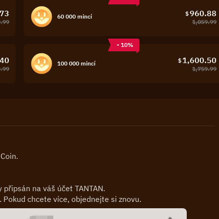
.73
960.88
$
60 000 mincí
.99
1,059.99
- 10%
.40
1,600.50
$
100 000 mincí
9.99
1,759.99
Coin.
y připsán na váš účet TANTAN.
Pokud chcete více, objednejte si znovu.