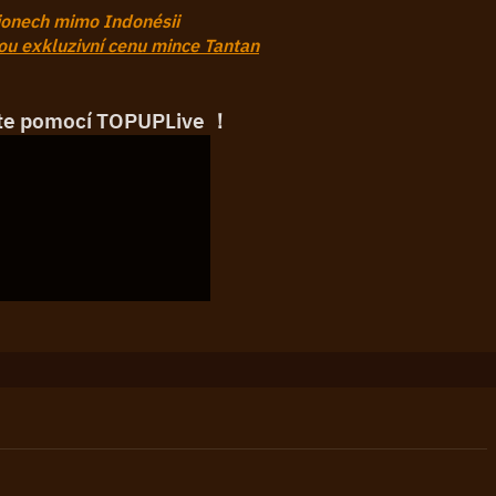
gionech mimo Indonésii
kou exkluzivní cenu mince Tantan
ňte pomocí TOPUPLive ！