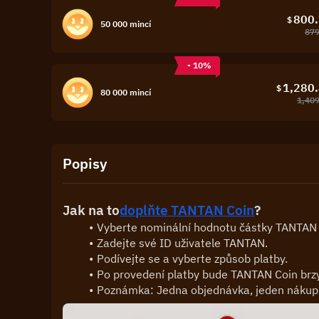
800
$
50 000 mincí
879
- 10%
1,280
$
80 000 mincí
1,40
Popisy
Jak na to
doplňte TANTAN Coin
?
Vyberte nominální hodnotu částky TANTAN 
Zadejte své ID uživatele TANTAN.
Podívejte se a vyberte způsob platby.
Po provedení platby bude TANTAN Coin brz
Poznámka: Jedna objednávka, jeden nákup. 