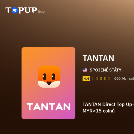
TANTAN
SPOJENÉ STÁTY
4.4
999.9k+ so
TANTAN Direct Top Up – 
MYR≈15 coinů