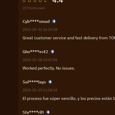
22 Hodnocení
Cyb****omad
2025-03-31 16:19:38
Great customer service and fast delivery from TO
Gho****er42
2025-03-28 10:47:04
Worked perfectly. No issues.
Sof****lays
2025-03-25 11:08:24
El proceso fue súper sencillo, y los precios están 
Sta****rift