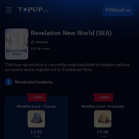
Přihlásit se
Revelation New World (SEA)
Globální
132.9k+ sold
This top-up service is currently only available to players whose
accounts were registered in Southeast Asia.
1
Nominální hodnota
- 22%
- 15%
Monthly Card - Classic
Monthly Card - Premium
3.92
7.68
$
$
4.99
8.99