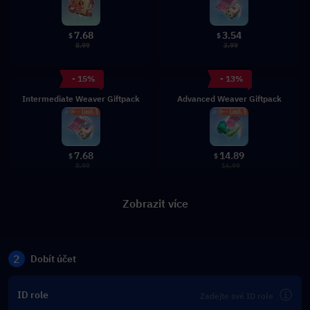
7.68
3.54
$
$
8.99
3.99
- 15%
- 13%
Intermediate Weaver Giftpack
Advanced Weaver Giftpack
7.68
14.89
$
$
8.99
16.99
Zobrazit více
2
Dobít účet
ID role