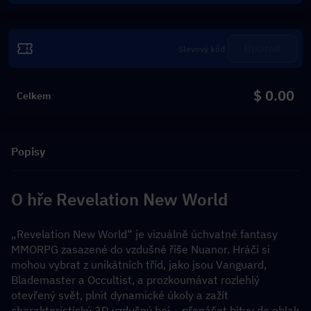
Uplatnit
$ 0.00
Celkem
Popisy
O hře Revelation New World
„Revelation New World“ je vizuálně úchvatné fantasy 
MMORPG zasazené do vzdušné říše Nuanor. Hráči si 
mohou vybrat z unikátních tříd, jako jsou Vanguard, 
Blademaster a Occultist, a prozkoumávat rozlehlý 
otevřený svět, plnit dynamické úkoly a zažít 
charakteristický 3D vzdušný boj – přenášet bitvy do oblak 