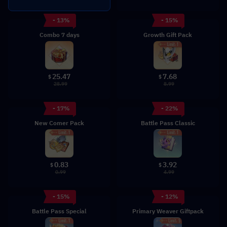
- 13%
- 15%
Combo 7 days
Growth Gift Pack
25.47
7.68
$
$
28.99
8.99
- 17%
- 22%
New Comer Pack
Battle Pass Classic
0.83
3.92
$
$
0.99
4.99
- 15%
- 12%
Battle Pass Special
Primary Weaver Giftpack