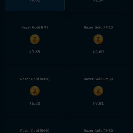
$
$
Razer Gold RM7
Razer Gold RM10
1.85
2.60
$
$
Razer Gold RM20
Razer Gold RM30
5.20
7.81
$
$
Razer Gold RM40
Razer Gold RM50