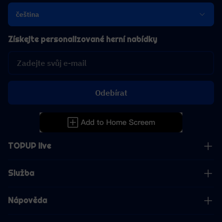
čeština
Získejte personalizované herní nabídky
Odebírat
TOPUP live
Služba
Nápověda