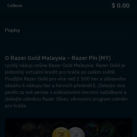
$ 0.00
Celkem
Popisy
O Razer Gold Malaysia – Razer Pin (MY)
rychlý nákup online Razer Gold Malaysia: Razer Gold je 
jednotný virtuální kredit pro hráče po celém světě. 
Použijte Razer Gold pro více než 2 500 her a zábavního 
obsahu k nákupu her a herních předmětů. Získejte více 
peněz za své peníze s exkluzivními herními nabídkami a 
získejte odměnu Razer Silver, věrnostní program odměn 
pro hráče.