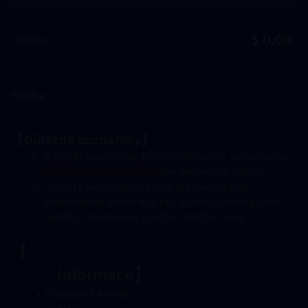
$ 0.00
Celkem
Popisy
【Důležité poznámky】
K dobití prostřednictvím přihlášení je vyžadováno 
přihlásit se do vaší hry
 pro provedení nákupu
Ujistěte se prosím, že jste přesně vyplnili 
požadované informace pro dobití odpovídajícího 
balíčku, abyste své položky obdrželi včas
【
Přihlášení do Rainbow Six Mobile 
Dobít
 informace】
Propojený e-mail