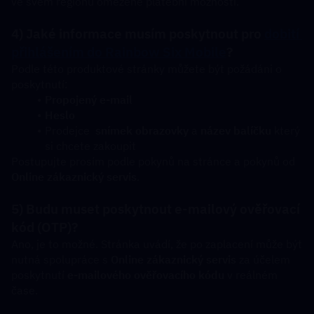
ve svém regionu omezené platební možnosti.
4) Jaké informace musím poskytnout pro 
dobití 
přihlášením do Rainbow Six Mobile
?
Podle této produktové stránky můžete být požádáni o 
poskytnutí:
Propojený e-mail
Heslo
Prodejce  
snímek obrazovky
 a 
název balíčku
 který 
si chcete zakoupit
Postupujte prosím podle pokynů na stránce a pokynů od 
Online zákaznický servis
.
5) Budu muset poskytnout e-mailový ověřovací 
kód (OTP)?
Ano, je to možné. Stránka uvádí, že po zaplacení může být 
nutná spolupráce s 
Online zákaznický servis
 za účelem 
poskytnutí 
e-mailového ověřovacího kódu
 v reálném 
čase.