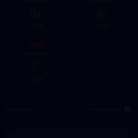
1200 Platinum
3100 Platinum
17.04
42.60
$
$
19.99
49.99
- 15%
6500 Platinum
85.20
$
99.99
Metoda dobití
Dobití přes přihlášení
Uplatnit