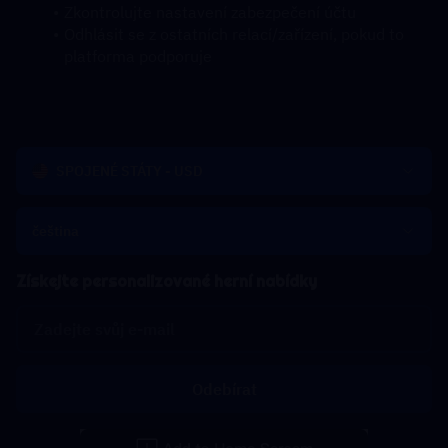
Zkontrolujte nastavení zabezpečení účtu
Odhlásit se z ostatních relací/zařízení, pokud to 
platforma podporuje
SPOJENÉ STÁTY - USD
čeština
Získejte personalizované herní nabídky
Odebírat