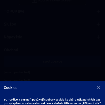
TOPUP live
Služba
Nápověda
Obchod
spolupráce
[email protected]
[email protected]
Cookies
Sledujte nás
TOPUPlive a partneři používají soubory cookie ke sběru uživatelských dat
pro vylepšení obsahu webu, reklam a služeb. Kliknutím na „Přijmout vše“