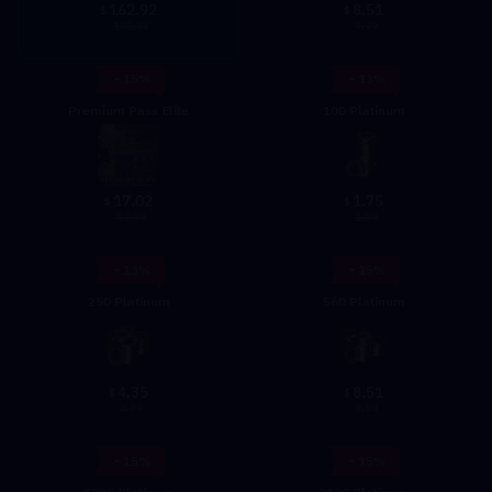
162.92
8.51
$
$
186.94
9.99
- 15%
- 13%
Premium Pass Elite
100 Platinum
17.02
1.75
$
$
19.99
1.99
- 13%
- 15%
250 Platinum
560 Platinum
4.35
8.51
$
$
4.99
9.99
- 15%
- 15%