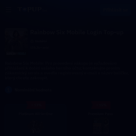
Přihlásit se
Rainbow Six Mobile Login Top-up
Globální
115.3k+ sold
Rainbow Six Mobile: Pro provedení nákupu je vyžadováno
přihlášení k dobití vašeho herního účtu; kontaktujte prosím
zákaznický servis a uveďte registrovaný e-mail a název balíčku,
který chcete zakoupit.
1
Nominální hodnota
- 13%
- 15%
Platinum All-in-One
Premium Pass