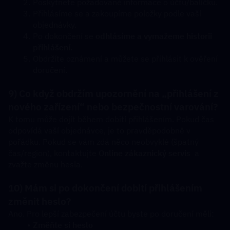
Poskytnete požadované informace o účtu/balíčku.
Přihlásíme se a zakoupíme položky podle vaší 
objednávky.
Po dokončení se 
odhlásíme a vymažeme historii 
přihlášení
.
Obdržíte oznámení a můžete se přihlásit k ověření 
doručení.
9) Co když obdržím upozornění na „přihlášení z 
nového zařízení“ nebo bezpečnostní varování?
K tomu může dojít během dobití přihlášením. Pokud čas 
odpovídá vaší objednávce, je to pravděpodobně v 
pořádku. Pokud se vám zdá něco neobvyklé (špatný 
čas/region), kontaktujte 
Online zákaznický servis
  a 
zvažte změnu hesla.
10) Mám si po dokončení dobití přihlášením 
změnit heslo?
Ano. Pro lepší zabezpečení účtu byste po doručení měli:
Změňte si heslo