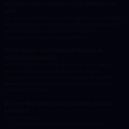
6) Musím během procesu zůstat přihlášen ve 
hře?
Ne. Stránka výslovně doporučuje: 
během procesu dobití 
přihlášením se prosím do hry nepřihlašujte
. Odhlášení 
pomáhá vyhnout se konfliktům při přihlášení, 
bezpečnostním výzvám nebo zpožděním.
7) Jak dlouho trvá dobití přihlášením do 
Rainbow Six Mobile?
Dobití přihlášením může trvat déle než přímé dobití, 
protože může zahrnovat kroky ověření. Mnoho 
objednávek je dokončeno během 
minuty až desítky 
minut
, ale přesný čas závisí na OTP/bezpečnostních 
kontrolách a špičkách.
8) Co se děje během procesu dobití (krok za 
krokem)?
Typický postup je:
Vyberete balíček/pas a dokončíte platbu.