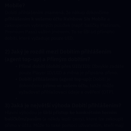
Mobile?
Dobití přihlášením znamená, že nákup dokončíme 
přihlášením k vašemu účtu Rainbow Six Mobile
 a 
zakoupením vybraných položek (např. balíčky Platinum, 
Premium Pass) vaším jménem. To se liší od přímého 
dobití, které vyžaduje pouze UID.
2) Jaký je rozdíl mezi Dobitím přihlášením 
(agent top-up) a Přímým dobitím?
Přímé dobití (dobití přes UID/ID):
 Obvykle zadáte 
pouze Player ID/UID a měna je připsána přímo.
Dobití přihlášením (agent top-up):
 Dobití je 
dokončeno 
přímo ve vašem účtu
, takže může 
vyžadovat přihlašovací údaje a ověření (OTP).
3) Jaká je největší výhoda Dobití přihlášením?
Hlavní výhodou je 
širší přístup ke konkrétním herním 
balíčkům/pasům
 (a někdy lepší ceny), které lze zakoupit 
přímo v účtu. Může to také pomoci uživatelům, kteří mají 