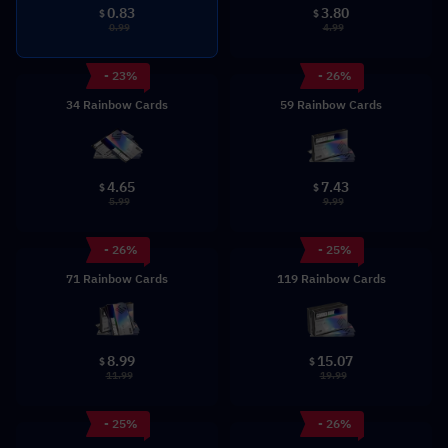
0.83
3.80
$
$
0.99
4.99
- 23%
- 26%
34 Rainbow Cards
59 Rainbow Cards
4.65
7.43
$
$
5.99
9.99
- 26%
- 25%
71 Rainbow Cards
119 Rainbow Cards
8.99
15.07
$
$
11.99
19.99
- 25%
- 26%