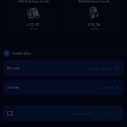
299 Rainbow Cards
600 Rainbow Cards
37.97
74.76
$
$
49.99
99.99
2
Dobít účet
ID role
Server
Uplatnit