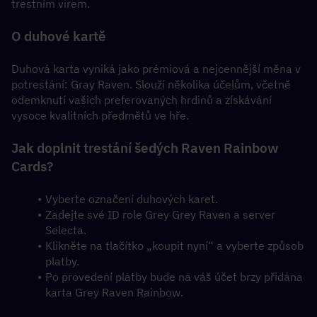
trestním virem.
O duhové kartě
Duhová karta vyniká jako prémiová a nejcennější měna v 
potrestání: Gray Raven. Slouží několika účelům, včetně 
odemknutí vašich preferovaných hrdinů a získávání 
vysoce kvalitních předmětů ve hře. 
Jak doplnit trestání šedých Raven Rainbow 
Cards?
Vyberte označení duhových karet.
Zadejte své ID role Grey Grey Raven a server 
Selecta.
Klikněte na tlačítko „koupit nyní“ a vyberte způsob 
platby.
Po provedení platby bude na váš účet brzy přidána 
karta Grey Raven Rainbow.