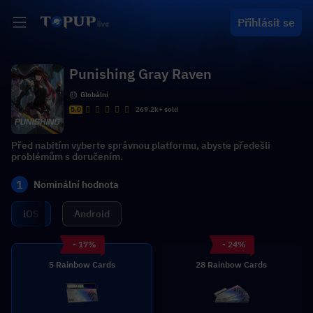
Přihlásit se
Punishing Gray Raven
Globální
5.0
269.2k+ sold
Před nabitím vyberte správnou platformu, abyste předešli
problémům s doručením.
1
Nominální hodnota
iOS
Android
- 17%
- 24%
5 Rainbow Cards
28 Rainbow Cards