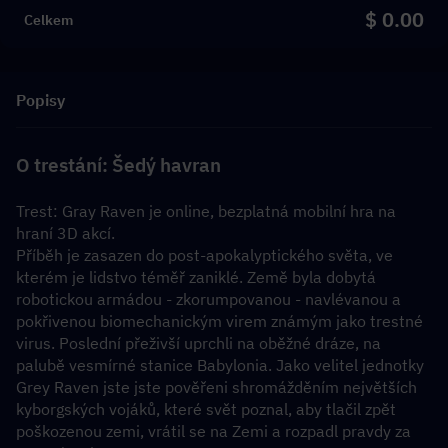
$ 0.00
Celkem
Popisy
O trestání: Šedý havran
Trest: Gray Raven je online, bezplatná mobilní hra na 
hraní 3D akcí.
Příběh je zasazen do post-apokalyptického světa, ve 
kterém je lidstvo téměř zaniklé. Země byla dobytá 
robotickou armádou - zkorumpovanou - navlévanou a 
pokřivenou biomechanickým virem známým jako trestné 
virus. Poslední přeživší uprchli na oběžné dráze, na 
palubě vesmírné stanice Babylonia. Jako velitel jednotky 
Grey Raven jste jste pověřeni shromážděním největších 
kyborgských vojáků, které svět poznal, aby tlačil zpět 
poškozenou zemi, vrátil se na Zemi a rozpadl pravdy za 