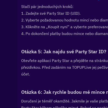
Stačí pár jednoduchých kroků:
1. Zadejte své Party Star ID (UID).
2. Vyberte požadovanou hodnotu mincí nebo diam
3. Klikněte na „Koupit nyní“ a vyberte preferova
4. Po dokončení platby budou mince nebo diamant
Otázka 5: Jak najdu své Party Star ID? 
Otevřete aplikaci Party Star a přejděte na stránku
přezdívkou. Před zadáním na TOPUPLive jej pečlivě 
účet.
Otázka 6: Jak rychle budou mé mince 
Doručení je téměř okamžité. Jakmile je vaše plat
Party Star během několika minut. Pokud se neobjev