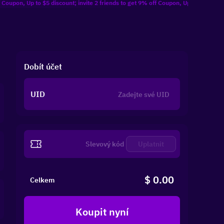
Up to $5 discount; invite 2 friends to get 9% off Coupon, Up to $10 discount; inv
Dobít účet
UID
Uplatnit
$ 0.00
Celkem
Koupit nyní