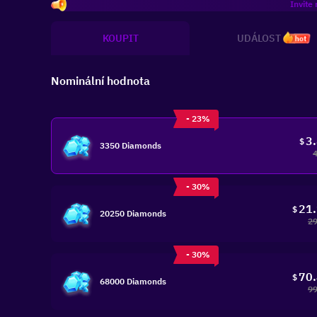
Invite more fr
KOUPIT
UDÁLOST
hot
Nominální hodnota
- 23%
3
$
3350 Diamonds
- 30%
21
$
20250 Diamonds
29
- 30%
70
$
68000 Diamonds
99