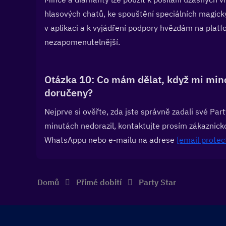
hlasových chatů, ke spouštění speciálních magickýc
v aplikaci a k vyjádření podpory hvězdám na platf
nezapomenutelnější.
Otázka 10: Co mám dělat, když mi minc
doručeny?  
Nejprve si ověřte, zda jste správně zadali své Par
minutách nedorazil, kontaktujte prosím zákaznick
WhatsAppu nebo e-mailu na adrese 
[email protec
Domů
Přímé dobití
Party Star