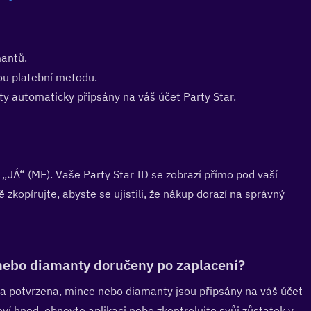
antů.
nou platební metodu.
y automaticky připsány na váš účet Party Star.
 
 „JÁ“ (ME). Vaše Party Star ID se zobrazí přímo pod vaší 
zkopírujte, abyste se ujistili, že nákup dorazí na správný 
nebo diamanty doručeny po zaplacení?  
ba potvrzena, mince nebo diamanty jsou připsány na váš účet 
í hned, obnovte aplikaci nebo zkontrolujte svůj zůstatek v 