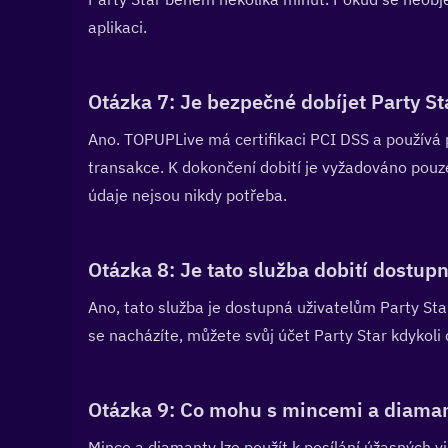
aplikaci.
Otázka 7: Je bezpečné dobíjet Party S
Ano. TOPUPLive má certifikaci PCI DSS a používá 
transakce. K dokončení dobití je vyžadováno pouze
údaje nejsou nikdy potřeba.
Otázka 8: Je tato služba dobití dostupn
Ano, tato služba je dostupná uživatelům Party Sta
se nacházíte, můžete svůj účet Party Star kdykoli
Otázka 9: Co mohu s mincemi a diamant
Mince a diamanty lze použít k posílání úžasných v