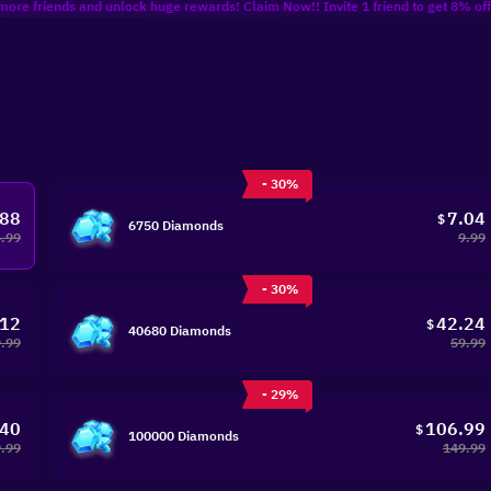
iends and unlock huge rewards! Claim Now!! Invite 1 friend to get 8% off Coupon, 
- 30%
.88
7.04
$
6750 Diamonds
4.99
9.99
- 30%
.12
42.24
$
40680 Diamonds
.99
59.99
- 29%
.40
106.99
$
100000 Diamonds
.99
149.99