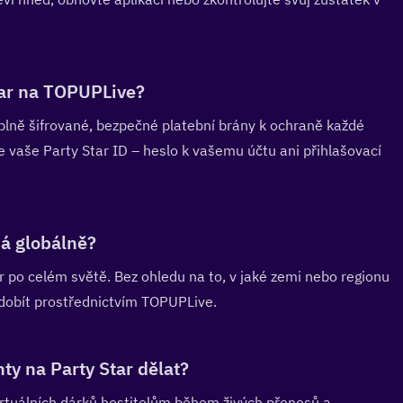
tar na TOPUPLive?  
plně šifrované, bezpečné platební brány k ochraně každé 
 vaše Party Star ID – heslo k vašemu účtu ani přihlašovací 
á globálně?  
r po celém světě. Bez ohledu na to, v jaké zemi nebo regionu 
 dobít prostřednictvím TOPUPLive.
y na Party Star dělat?  
irtuálních dárků hostitelům během živých přenosů a 