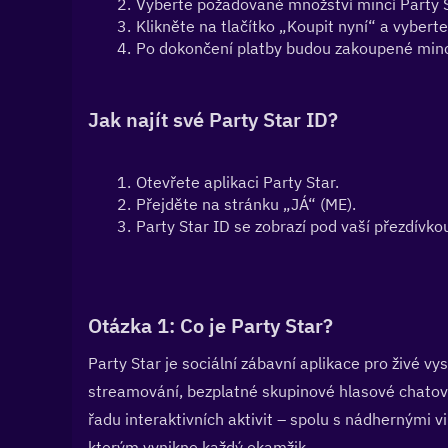
Vyberte požadované množství mincí Party 
Klikněte na tlačítko „Koupit nyní“ a vybert
Po dokončení platby budou zakoupené mince
Jak najít své Party Star ID?
Otevřete aplikaci Party Star.
Přejděte na stránku „JÁ“ (ME).
Party Star ID se zobrazí pod vaší přezdívko
Otázka 1: Co je Party Star?  
Party Star je sociální zábavní aplikace pro živé vys
streamování, bezplatné skupinové hlasové chatov
řadu interaktivních aktivit – spolu s nádhernými v
kterým vynikne každý okamžik.