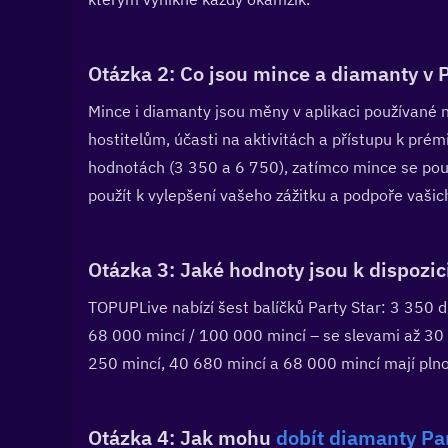
Otázka 2: Co jsou mince a diamanty v Par
Mince i diamanty jsou měny v aplikaci používané na
hostitelům, účasti na aktivitách a přístupu k pré
hodnotách (3 350 a 6 750), zatímco mince se použív
použít k vylepšení vašeho zážitku a podpoře vašic
Otázka 3: Jaké hodnoty jsou k dispozic
TOPUPLive nabízí šest balíčků Party Star: 3 350 
68 000 mincí / 100 000 mincí – se slevami až 30
250 mincí, 40 680 mincí a 68 000 mincí mají pln
Otázka 4: Jak mohu 
dobít diamanty Par