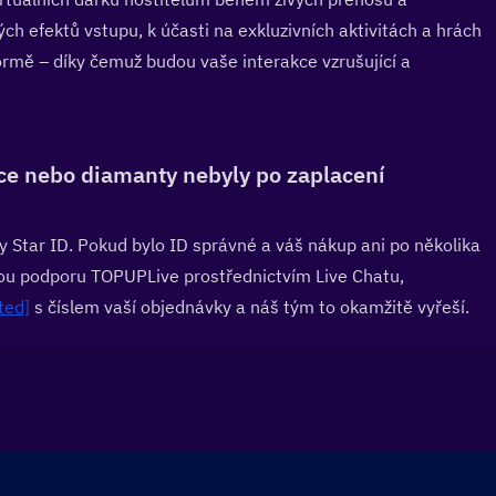
h efektů vstupu, k účasti na exkluzivních aktivitách a hrách 
ormě – díky čemuž budou vaše interakce vzrušující a 
e nebo diamanty nebyly po zaplacení 
ty Star ID. Pokud bylo ID správné a váš nákup ani po několika 
ou podporu TOPUPLive prostřednictvím Live Chatu, 
ted]
 s číslem vaší objednávky a náš tým to okamžitě vyřeší.