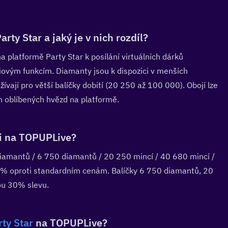
ty Star a jaký je v nich rozdíl?  
 platformě Party Star k posílání virtuálních dárků 
miovým funkcím. Diamanty jsou k dispozici v menších 
ají pro větší balíčky dobití (20 250 až 100 000). Obojí lze 
h oblíbených hvězd na platformě.
i na TOPUPLive?  
diamantů / 6 750 diamantů / 20 250 mincí / 40 680 mincí / 
 % oproti standardním cenám. Balíčky 6 750 diamantů, 20 
ou 30% slevu.
ty Star
 na TOPUPLive?  