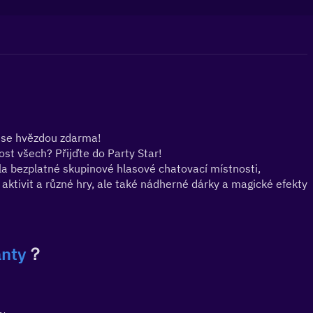
t se hvězdou zdarma!
st všech? Přijďte do Party Star!
la bezplatné skupinové hlasové chatovací místnosti, 
tivit a různé hry, ale také nádherné dárky a magické efekty 
nty
？