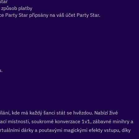
Star
e způsob platby
 Party Star připsány na váš účet Party Star.
u.
ílání, kde má každý šanci stát se hvězdou. Nabízí živé 
ací místnosti, soukromé konverzace 1v1, zábavné minihry a 
irtuálními dárky a poutavými magickými efekty vstupu, díky 