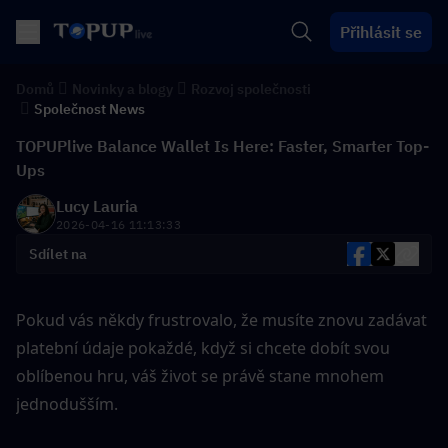
Přihlásit se
Domů
Novinky a blogy
Rozvoj společnosti
Společnost News
TOPUPlive Balance Wallet Is Here: Faster, Smarter Top-
Ups
Lucy Lauria
2026-04-16 11:13:33
Sdílet na
Pokud vás někdy frustrovalo, že musíte znovu zadávat 
platební údaje pokaždé, když si chcete dobít svou 
oblíbenou hru, váš život se právě stane mnohem 
jednodušším.