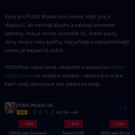
Kódy pro PUBG Mobile jsou skvělé, když jsou k 
dispozici, ale netrvají dlouho a nabízejí omezené 
odměny. Pokud chcete okamžité UC, battle passy, 
skiny zbraní nebo balíčky, nejrychlejší a nejspolehlivější 
cestou je bezpečné dobití.
TOPUPlive nabízí levné, okamžité a bezpečné
dobíjení 
PUBG Mobile
se skvělými slevami – ideální pro hráče, 
kteří chtějí dominovat bez čekání na kódy.
PUBG Mobile UC
5.0
903.5k+ sold
- 13%
- 12%
- 15%
250 Draws Druvaen
Speed Drift
10 Draws Druvae