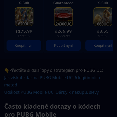
X-Suit
Guaranteed
X-Suit
175.99
266.99
8.55
$
$
$
$ 199.99
$ 299.99
$ 9.99
Koupit nyní
Koupit nyní
Koupit nyní
👇Přečtěte si další tipy o strategiích pro PUBG UC:
Jak získat zdarma PUBG Mobile UC: 6 legitimních 
metod
Událost PUBG Mobile UC: Dárky k nákupu, slevy 
Často kladené dotazy o kódech 
pro PUBG Mobile