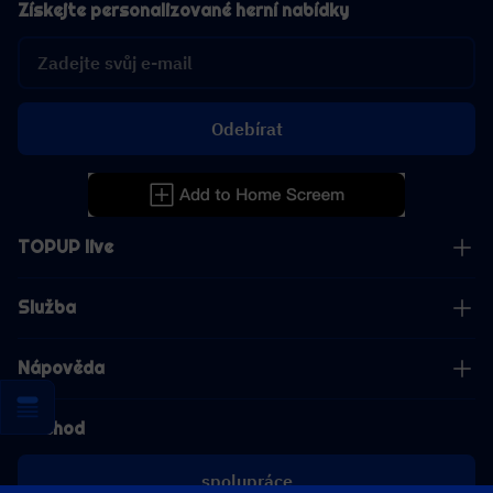
Získejte personalizované herní nabídky
Odebírat
TOPUP live
Služba
Nápověda
Obchod
spolupráce