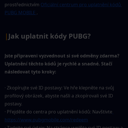
prostřednictvím 
Oficiální centrum pro uplatnění kódů 
PUBG MOBILE 
.
|
Jak uplatnit kódy PUBG?
Jste připraveni vyzvednout si své odměny zdarma? 
Uplatnění těchto kódů je rychlé a snadné. Stačí 
následovat tyto kroky:
· Zkopírujte své ID postavy: Ve hře klepněte na svůj 
profilový obrázek, abyste našli a zkopírovali své ID 
postavy.
· Přejděte do centra pro uplatnění kódů: Navštivte
https://www.pubgmobile.com/redeem
· Zadejte své údaje: Na stránce vyplňte své ID postavy a 