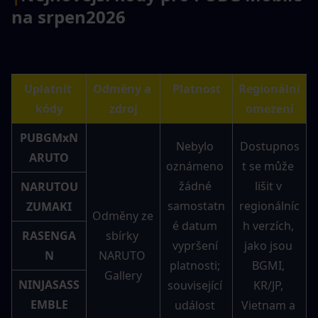
na srpen
2026
Uplatnit 
Odměny a 
Platnost
Regionální 
kódy
zdroj
omezení
PUBGMxN
Nebylo 
Dostupnos
ARUTO
oznámeno 
t se může 
žádné 
lišit v 
NARUTOU
samostatn
regionálníc
ZUMAKI
Odměny ze 
é datum 
h verzích, 
RASENGA
sbírky 
vypršení 
jako jsou 
N
NARUTO 
platnosti; 
BGMI, 
Gallery
NINJASASS
související 
KR/JP, 
EMBLE
událost 
Vietnam a 