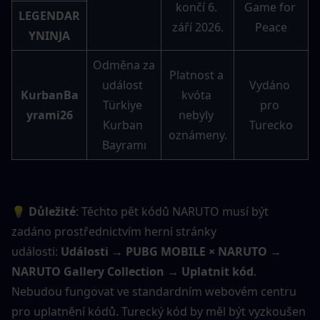
končí 6. 
Game for 
LEGENDAR
září 2026.
Peace
YNINJA
Odměna za 
Platnost a 
událost 
Vydáno 
KurbanBa
kvóta 
Türkiye 
pro 
yrami26
nebyly 
Kurban 
Turecko
oznámeny.
Bayramı
💡 Důležité
: Těchto pět kódů NARUTO musí být 
zadáno prostřednictvím herní stránky 
události: 
Události → PUBG MOBILE × NARUTO → 
NARUTO Gallery Collection → Uplatnit kód
. 
Nebudou fungovat ve standardním webovém centru 
pro uplatnění kódů. Turecký kód by měl být vyzkoušen 