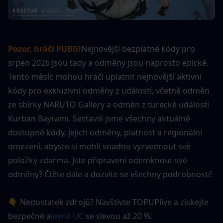
Pozor, hráči PUBG!
Nejnovější bezplatné kódy pro 
srpen 2026 jsou tady a odměny jsou naprosto epické. 
Tento měsíc mohou hráči uplatnit nejnovější aktivní 
kódy pro exkluzivní odměny z událostí, včetně odměn 
ze sbírky NARUTO Gallery a odměn z turecké události 
Kurban Bayramı. Sestavili jsme všechny aktuálně 
dostupné kódy, jejich odměny, platnost a regionální 
omezení, abyste si mohli snadno vyzvednout své 
položky zdarma. Jste připraveni odemknout své 
odměny? Čtěte dále a dozvíte se všechny podrobnosti!
👇 Nedostatek zdrojů? Navštivte TOPUPlive a získejte 
bezpečné a
levné UC
 se slevou až 20 %.