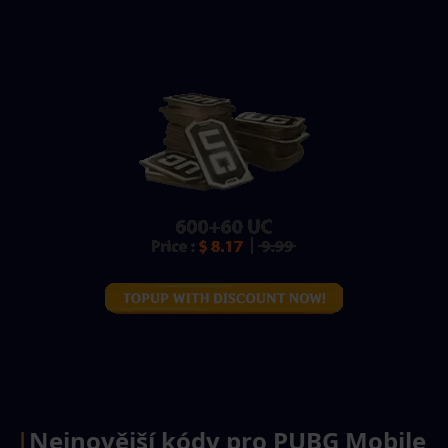
|
Nejnovější kódy pro PUBG Mobile 