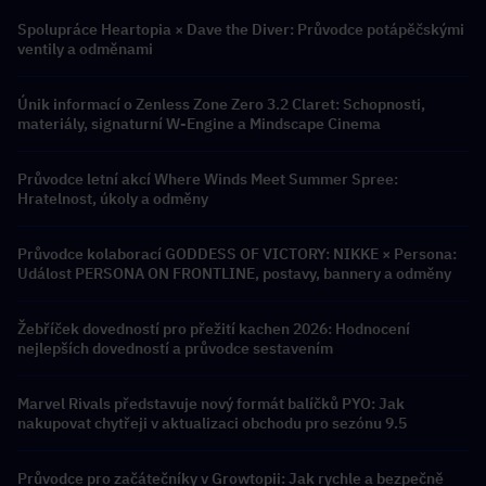
Spolupráce Heartopia × Dave the Diver: Průvodce potápěčskými
ventily a odměnami
Únik informací o Zenless Zone Zero 3.2 Claret: Schopnosti,
materiály, signaturní W-Engine a Mindscape Cinema
Průvodce letní akcí Where Winds Meet Summer Spree:
Hratelnost, úkoly a odměny
Průvodce kolaborací GODDESS OF VICTORY: NIKKE × Persona:
Událost PERSONA ON FRONTLINE, postavy, bannery a odměny
Žebříček dovedností pro přežití kachen 2026: Hodnocení
nejlepších dovedností a průvodce sestavením
Marvel Rivals představuje nový formát balíčků PYO: Jak
nakupovat chytřeji v aktualizaci obchodu pro sezónu 9.5
Průvodce pro začátečníky v Growtopii: Jak rychle a bezpečně