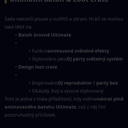
Sada nekončí pouze u outfitů a zbraní. Hráči se mohou 
také těšit na:
Batoh úrovně Ultimate
Funkce
animované světelné efekty
Stylizováno jako
DJ párty světelný systém
Design loot crate
Inspirováno
DJ reproduktor / party box
Okázalý, živý a vysoce stylizovaný
Toto je jedna z mála příležitostí, kdy vidíme
návrat plně 
animovaného batohu Ultimate
, což z něj činí 
pozoruhodný přírůstek.