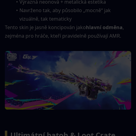
Výrazná neonová + metalická estetika
Navrženo tak, aby působilo „mocně“ jak 
vizuálně, tak tematicky
Tento skin je jasně koncipován jako
hlavní odměna
, 
zejména pro hráče, kteří pravidelně používají AMR.
▍
Ultimátní batoh & Loot Crate