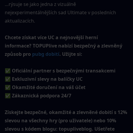
…rýsuje se jako jedna z vizuálně 
nejexperimentálnějších sad Ultimate v posledních 
aktualizacích.
Chcete získat více UC a nejnovější herní 
informace? TOPUPlive nabízí bezpečný a zlevněný 
způsob pro 
pubg dobití
. Užijte si:
✅ Oficiální partner s bezpečnými transakcemi
✅ Exkluzivní slevy na balíčky UC
✅ Okamžité doručení na váš účet
✅ Zákaznická podpora 24/7
Získejte bezpečné, okamžité a zlevněné dobití s 12% 
slevou na všechny hry (pro uživatele) nebo 10% 
slevou s kódem blogu: topupliveblog. Ušetřete 