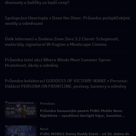
diamanty a balíčky za lepší ceny?
Spolupráce Heartopia × Dave the Diver: Průvodce potápěčskými
ventily a odměnami
Únik informací o Zenless Zone Zero 3.2 Claret: Schopnosti,
materiály, signaturní W-Engine a Mindscape Cinema
Průvodce letní akcí Where Winds Meet Summer Spree:
Hratelnost, úkoly a odměny
Průvodce kolaborací GODDESS OF VICTORY: NIKKE × Persona:
Událost PERSONA ON FRONTLINE, postavy, bannery a odměny
Previous
Průvodce bonusovým pasem PUBG Mobile Neon
Nightdrive – vysvětlení Starlight Vigor, Sunshine
Vigor a vylepšitelných předmětů
Next
PUBG MOBILE Bunny Buddy Event – od 10. dubna do