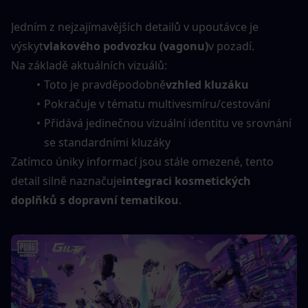
Jedním z nejzajímavějších detailů v upoutávce je 
výskyt
vlakového podvozku (vagonu)
v pozadí.
Na základě aktuálních vizuálů:
Toto je pravděpodobně
vzhled kluzáku
Pokračuje v tématu multivesmíru/cestování
Přidává jedinečnou vizuální identitu ve srovnání 
se standardními kluzáky
Zatímco úniky informací jsou stále omezené, tento 
detail silně naznačuje
integraci kosmetických 
doplňků s dopravní tematikou
.