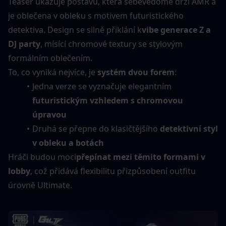
Teaser ukazuje postavu, která sebevědomě drží AMR a 
je oblečena v obleku s motivem futuristického 
detektiva. Design se silně přiklání k
vibe generace Z a 
DJ party
, mísící chromové textury se stylovým 
formálním oblečením.
To, co vyniká nejvíce, je 
systém dvou forem
:
Jedna verze se vyznačuje elegantním 
futuristickým vzhledem s chromovou 
úpravou
Druhá se přepne do klasičtějšího 
detektivní styl 
v obleku a botách
Hráči budou moci
přepínat mezi těmito formami v 
lobby
, což přidává flexibilitu přizpůsobení outfitu 
úrovně Ultimate.