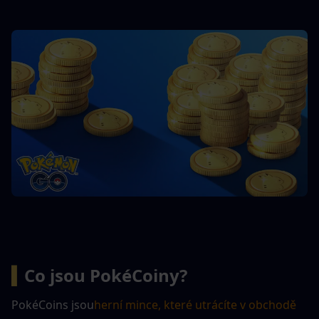
▍
Co jsou PokéCoiny?
PokéCoins jsou
herní mince, které utrácíte v obchodě 