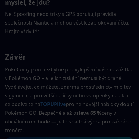
myslel, že jdu?
Ne. Spoofing nebo triky s GPS porušují pravidla 
společnosti Niantic a mohou vést k zablokování účtu. 
Hrajte vždy fér.
Závěr
PokéCoiny jsou nezbytné pro vylepšení vašeho zážitku 
v Pokémon GO – a jejich získání nemusí být drahé. 
Vydělávejte, co můžete, zdarma prostřednictvím bitev 
v gymech, a pro větší balíčky nebo vstupenky na akce 
se podívejte na
TOPUPlive
pro nejnovější nabídky dobití 
Pokémon GO. Bezpečně a až o
sleva 65 %
ceny v 
oficiálním obchodě — je to snadná výhra pro každého 
trenéra.