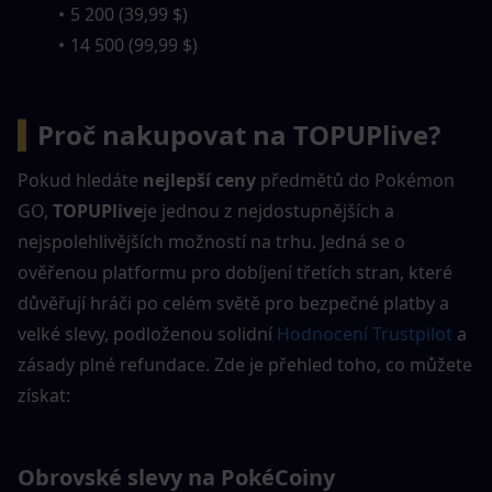
5 200 (39,99 $)
14 500 (99,99 $)
▍
Proč nakupovat na TOPUPlive?
Pokud hledáte 
nejlepší ceny
 předmětů do Pokémon 
GO, 
TOPUPlive
je jednou z nejdostupnějších a 
nejspolehlivějších možností na trhu. Jedná se o 
ověřenou platformu pro dobíjení třetích stran, které 
důvěřují hráči po celém světě pro bezpečné platby a 
velké slevy, podloženou solidní 
Hodnocení Trustpilot
 a 
zásady plné refundace. Zde je přehled toho, co můžete 
získat:
Obrovské slevy na PokéCoiny