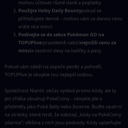
mohou účtovat různé daně a poplatky.
Použijte lístky Daily Bounty
pokud se 
přihlašujete denně – mohou vám za danou cenu 
vrátit více mincí.
Podívejte se do sekce Pokémon GO na 
TOPUPlive:
pravidelně nabízí
nejnižší cenu za 
minci
a sezónní slevy na balíčky a pasy.
Pokud vám záleží na úspoře peněz a pohodlí, 
TOPUPlive je obvykle tou nejlepší volbou.
Společnost Niantic občas vydává promo kódy, ale ty 
jen zřídka obsahují PokéCoiny – obvykle jde o 
předměty jako Poké Bally nebo Incense. Buďte opatrní 
na stránky, které tvrdí, že nabízejí „kódy na PokéCoiny 
zdarma“; většina z nich jsou podvody. Kódy uplatňujte 