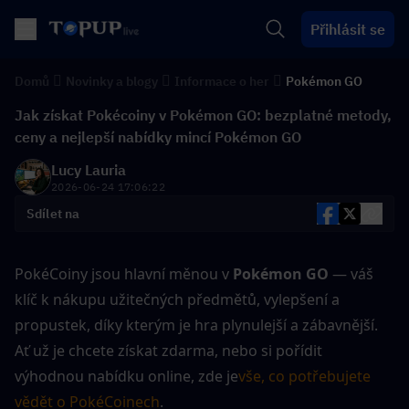
Přihlásit se
Domů
Novinky a blogy
Informace o her
Pokémon GO
Jak získat Pokécoiny v Pokémon GO: bezplatné metody,
ceny a nejlepší nabídky mincí Pokémon GO
Lucy Lauria
2026-06-24 17:06:22
Sdílet na
PokéCoiny jsou hlavní měnou v 
Pokémon GO
 — váš 
klíč k nákupu užitečných předmětů, vylepšení a 
propustek, díky kterým je hra plynulejší a zábavnější. 
Ať už je chcete získat zdarma, nebo si pořídit 
výhodnou nabídku online, zde je
vše, co potřebujete 
vědět o PokéCoinech
.