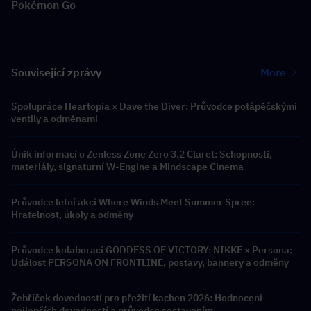
Pokémon Go
Související zprávy
More
Spolupráce Heartopia × Dave the Diver: Průvodce potápěčskými
ventily a odměnami
Únik informací o Zenless Zone Zero 3.2 Claret: Schopnosti,
materiály, signaturní W-Engine a Mindscape Cinema
Průvodce letní akcí Where Winds Meet Summer Spree:
Hratelnost, úkoly a odměny
Průvodce kolaborací GODDESS OF VICTORY: NIKKE × Persona:
Událost PERSONA ON FRONTLINE, postavy, bannery a odměny
Žebříček dovedností pro přežití kachen 2026: Hodnocení
nejlepších dovedností a průvodce sestavením