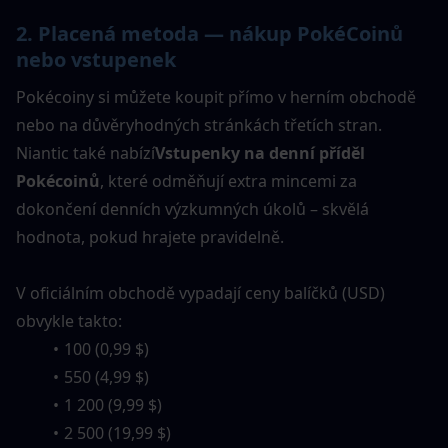
2. Placená metoda — nákup PokéCoinů 
nebo vstupenek
Pokécoiny si můžete koupit přímo v herním obchodě 
nebo na důvěryhodných stránkách třetích stran. 
Niantic také nabízí
Vstupenky na denní příděl 
Pokécoinů
, které odměňují extra mincemi za 
dokončení denních výzkumných úkolů – skvělá 
hodnota, pokud hrajete pravidelně.
V oficiálním obchodě vypadají ceny balíčků (USD) 
obvykle takto:
100 (0,99 $)
550 (4,99 $)
1 200 (9,99 $)
2 500 (19,99 $)