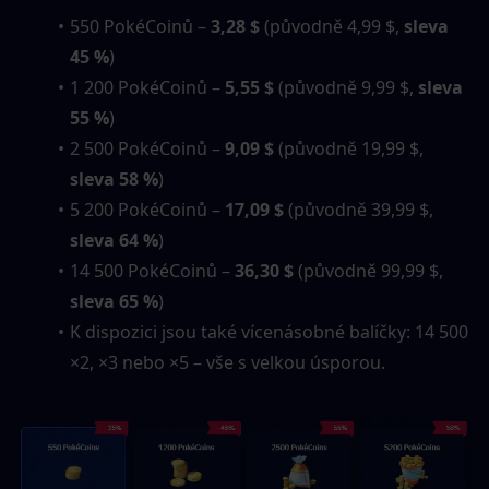
550 PokéCoinů – 
3,28 $
 (původně 4,99 $, 
sleva 
45 %
)
1 200 PokéCoinů – 
5,55 $
 (původně 9,99 $, 
sleva 
55 %
)
2 500 PokéCoinů – 
9,09 $
 (původně 19,99 $, 
sleva 58 %
)
5 200 PokéCoinů – 
17,09 $
 (původně 39,99 $, 
sleva 64 %
)
14 500 PokéCoinů – 
36,30 $
 (původně 99,99 $, 
sleva 65 %
)
K dispozici jsou také vícenásobné balíčky: 14 500 
×2, ×3 nebo ×5 – vše s velkou úsporou.