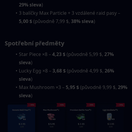
29% sleva
)
3 balíčky Max Particle + 3 vzdálené raid pasy – 
5,00 $
 (původně 7,99 $, 
38% sleva
)
Spotřební předměty
Star Piece ×8 – 
4,23 $
 (původně 5,99 $, 
27% 
sleva
)
Lucky Egg ×8 – 
3,68 $
 (původně 4,99 $, 
26% 
sleva
)
Max Mushroom ×3 – 
5,95 $
 (původně 9,99 $, 
29% 
sleva
)