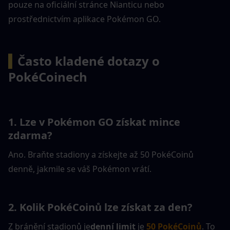
pouze na oficiální stránce Nianticu nebo 
prostřednictvím aplikace Pokémon GO.
▍
Často kladené dotazy o 
PokéCoinech
1. Lze v Pokémon GO získat mince 
zdarma?
Ano. Braňte stadiony a získejte až 50 PokéCoinů 
denně, jakmile se váš Pokémon vrátí.
2. Kolik PokéCoinů lze získat za den?
Z bránění stadionů je
denní limit
 je 
50 PokéCoinů
. To 