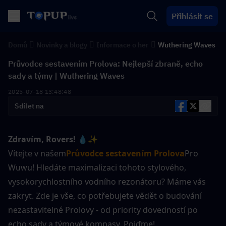
Přihlásit se
Domů
Novinky a blogy
Informace o her
Wuthering Waves
Průvodce sestavením Prolova: Nejlepší zbraně, echo
sady a týmy | Wuthering Waves
2025-07-18 13:48:48
Sdílet na
Zdravím, Rovers!
💧✨ 
Vítejte v našem
Průvodce sestavením Prolova
Pro 
Wuwu! Hledáte maximalizaci tohoto stylového, 
vysokorychlostního vodního rezonátoru? Máme vás 
zakryt. Zde je vše, co potřebujete vědět o budování 
nezastavitelné Prolovy - od priority dovedností po 
echo sady a týmové kompasy. Pojďme!