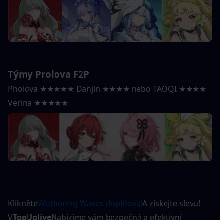
Týmy Prolova F2P
Pholova ★★★★★ Danjin ★★★★ nebo TAOQI ★★★★ 
Verina ★★★★★
Klikněte
Wuthering Waves doplňoval
A získejte slevu! 
V
TopUplive
Nabízíme vám bezpečné a efektivní 