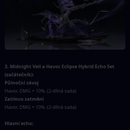
3. Midnight Veil a Havoc Eclipse Hybrid Echo Set 
(začátečník):
Půlnoční závoj
Havoc DMG + 10%. (2-dílná sada)
Zatímco zatmění
Havoc DMG + 10%. (2-dílná sada)
Hlavní echo: