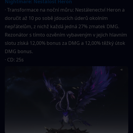
Nightmare: Nestálost Heron
· Transformace na noční můru: Nestálenectví Heron a 
doručit až 10 po sobě jdoucích úderů okolním 
nepřátelům, z nichž každá jedná 27% zmatek DMG. 
Rezonátor s tímto ozvěním vybaveným v jejich hlavním 
slotu získá 12,00% bonus za DMG a 12,00% těžký útok 
DMG bonus.
· CD: 25s