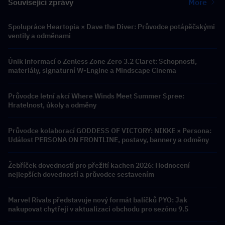
Související zprávy
More
Spolupráce Heartopia × Dave the Diver: Průvodce potápěčskými
ventily a odměnami
Únik informací o Zenless Zone Zero 3.2 Claret: Schopnosti,
materiály, signaturní W-Engine a Mindscape Cinema
Průvodce letní akcí Where Winds Meet Summer Spree:
Hratelnost, úkoly a odměny
Průvodce kolaborací GODDESS OF VICTORY: NIKKE × Persona:
Událost PERSONA ON FRONTLINE, postavy, bannery a odměny
Žebříček dovedností pro přežití kachen 2026: Hodnocení
nejlepších dovedností a průvodce sestavením
Marvel Rivals představuje nový formát balíčků PYO: Jak
nakupovat chytřeji v aktualizaci obchodu pro sezónu 9.5