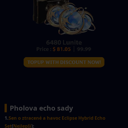
▍
Pholova echo sady
1.
Sen o ztracené a havoc Eclipse Hybrid Echo 
Set
(
Nejlepší
):