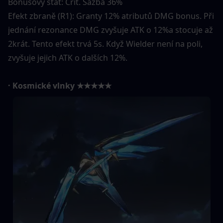
Bonusový stat: Crit. Sazba 36%
Efekt zbraně (R1): Granty 12% atributů DMG bonus. Při 
jednání rezonance DMG zvyšuje ATK o 12%a stocuje až 
2krát. Tento efekt trvá 5s. Když Wielder není na poli, 
zvyšuje jejich ATK o dalších 12%.
· Kosmické vlnky ★★★★★