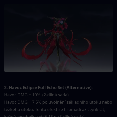
2. Havoc Eclipse Full Echo Set (Alternative):
Havoc DMG + 10%. (2-dílná sada)
Havoc DMG + 7,5% po uvolnění základního útoku nebo 
těžkého útoku. Tento efekt se hromadí až čtyřikrát, 
každý zásobník vydrží 15 s. (5-dílná sada)