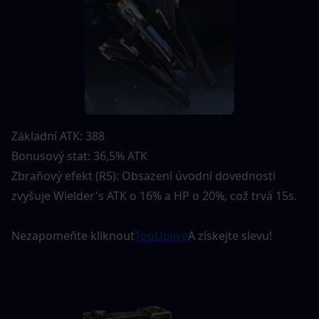
Základní ATK: 388
Bonusový stat: 36,5% ATK
Zbraňový efekt (R5): Obsazení úvodní dovednosti 
zvyšuje Wielder's ATK o 16% a HP o 20%, což trvá 15s.
Nezapomeňte kliknout
TopUplive
A získejte slevu!