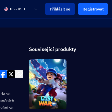
Přihlásit se
Registrovat
US - USD
Související produkty
da se 
ančních 
vání ve 