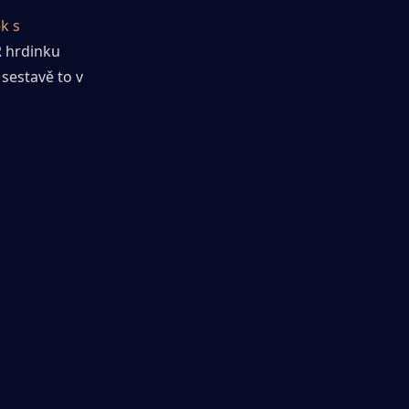
 s 
 hrdinku 
sestavě to v 