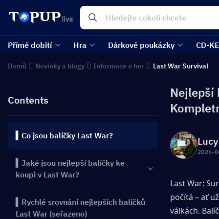
Přímé dobití
Hra
Dárkové poukázky
CD-K
Domů
Novinky a blogy
Informace o her
Last War Survival
Nejlepší 
Contents
Kompletn
▍Co jsou balíčky Last War?
Lucy
2026-0
▍Jaké jsou nejlepší balíčky ke
koupi v Last War?
Last War: Sur
počítá – ať u
▍Rychlé srovnání nejlepších balíčků
válkách. Balí
Last War (seřazeno)