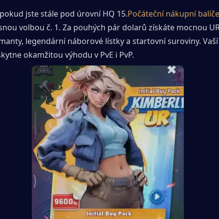
pokud jste stále pod úrovní HQ 15.
Počáteční nákupní balíček
asnou volbou č. 1. Za pouhých pár dolarů získáte mocnou UR
manty, legendární náborové lístky a startovní suroviny. Vaší 
skytne okamžitou výhodu v PvE i PvP.