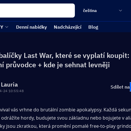
čeština
EY
Denní nabídky
Nadcházející
Blog
balíčky Last War, které se vyplatí koupit:
í průvodce + kde je sehnat levněji
 Lauria
Sdílet na
4-24 10:55:48
vival vás vrhne do brutální zombie apokalypsy. Každá sekun
ž odrážíte hordy, budujete svou základnu nebo bojujete v ali
čky jsou zkratkou, která promění pomalé free-to-play grindo