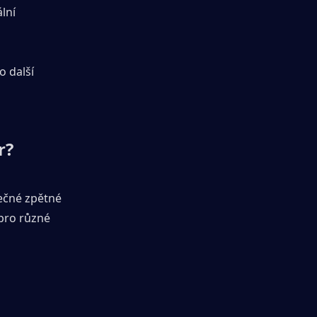
ní 
 další 
r?
ečné zpětné 
pro různé 