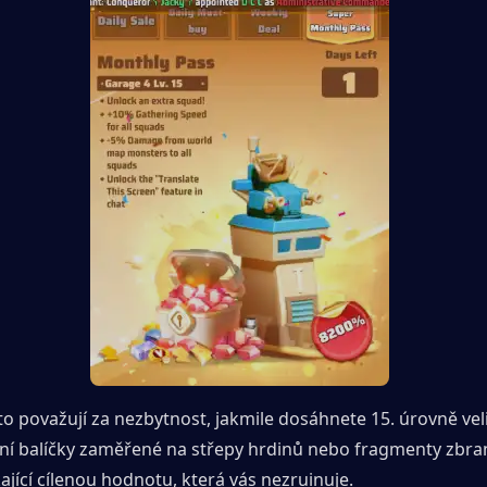
 to považují za nezbytnost, jakmile dosáhnete 15. úrovně velit
ní balíčky zaměřené na střepy hrdinů nebo fragmenty zbran
kající cílenou hodnotu, která vás nezruinuje.