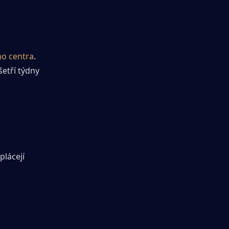
ho centra
. 
etří týdny 
plácejí 