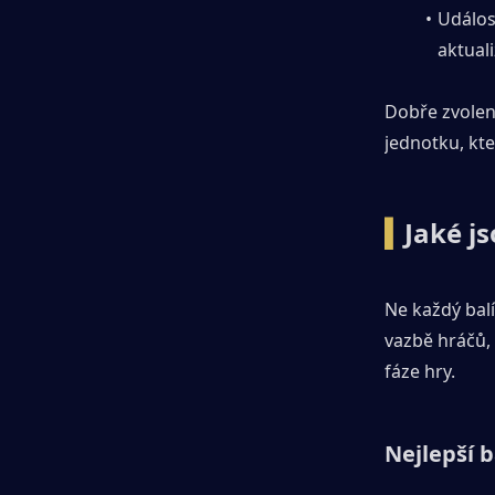
Událos
aktuali
Dobře zvolený
jednotku, kte
▍
Jaké js
Ne každý balí
vazbě hráčů, 
fáze hry.
Nejlepší b