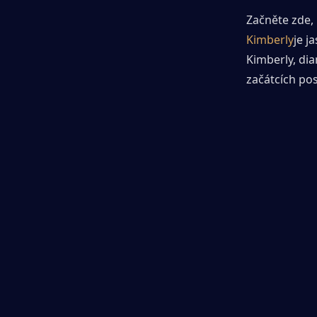
Začněte zde, 
Kimberly
je j
Kimberly, dia
začátcích po