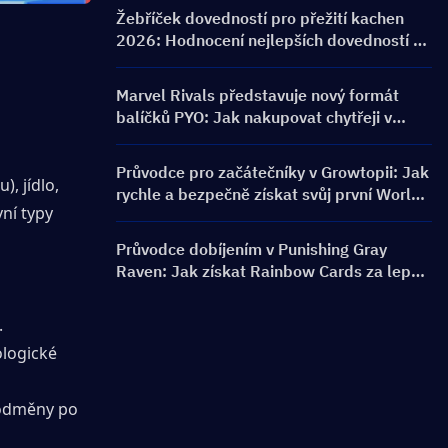
bannery a odměny
Žebříček dovedností pro přežití kachen
2026: Hodnocení nejlepších dovedností a
průvodce sestavením
Marvel Rivals představuje nový formát
balíčků PYO: Jak nakupovat chytřeji v
aktualizaci obchodu pro sezónu 9.5
Průvodce pro začátečníky v Growtopii: Jak
 jídlo, 
rychle a bezpečně získat svůj první World
ní typy 
Lock
Průvodce dobíjením v Punishing Gray
Raven: Jak získat Rainbow Cards za lepší
cenu?
.
logické 
 odměny po 