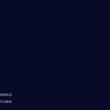
elství. 
í také 