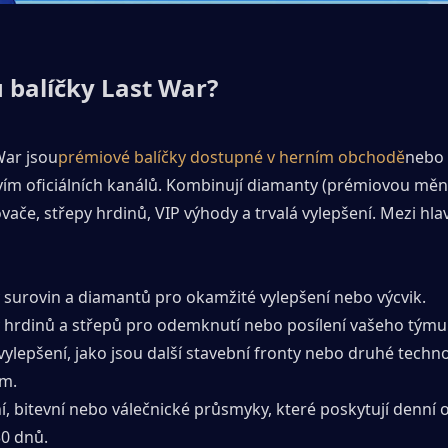
u balíčky Last War?
War jsou
prémiové balíčky dostupné v herním obchodě
nebo 
ím oficiálních kanálů. Kombinují diamanty (prémiovou měnu),
ovače, střepy hrdinů, VIP výhody a trvalá vylepšení. Mezi hlav
y surovin a diamantů pro okamžité vylepšení nebo výcvik.
y hrdinů a střepů pro odemknutí nebo posílení vašeho týmu
vylepšení, jako jsou další stavební fronty nebo druhé techno
m.
í, bitevní nebo válečnické průsmyky, které poskytují denní
0 dnů.