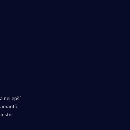
 nejlepší 
iamantů, 
onster.