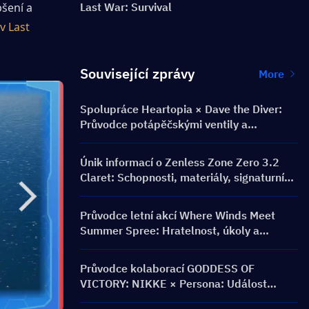
šení a 
Last War: Survival
v Last 
Související zprávy
More
Spolupráce Heartopia × Dave the Diver:
Průvodce potápěčskými ventily a
odměnami
Únik informací o Zenless Zone Zero 3.2
Claret: Schopnosti, materiály, signaturní
W-Engine a Mindscape Cinema
Průvodce letní akcí Where Winds Meet
Summer Spree: Hratelnost, úkoly a
odměny
Průvodce kolaborací GODDESS OF
VICTORY: NIKKE × Persona: Událost
PERSONA ON FRONTLINE, postavy,