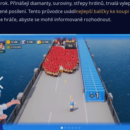
ok. Přinášejí diamanty, suroviny, střepy hrdinů, trvalá vylep
né posílení. Tento průvodce uvádí
nejlepší balíčky ke koupi 
ze hráče, abyste se mohli informovaně rozhodnout.