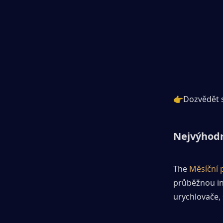
👉Dozvědět s
Nejvýhodn
The
 Měsíční 
průběžnou inv
urychlovače, 