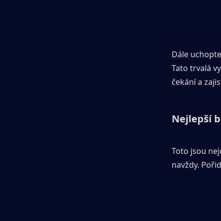
Dále uchopt
Tato trvalá v
čekání a zajis
Nejlepší b
Toto jsou ne
navždy. Pořiď