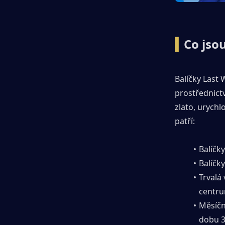
Často kladené dotazy k balíčkům Last
War
▍
Co jso
▍Závěr
Balíčky Last 
prostřednictv
zlato, urychl
patří:
Balíčk
Balíčk
Trvalá 
centru
Měsíčn
dobu 3