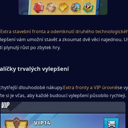
e
Extra stavební fronta a odemknutí druhého technologické
ylepšení vám umožní stavět a zkoumat dvě věci najednou. Uš
tí plynulý růst po zbytek hry.
alíčky trvalých vylepšení
jchytřejší dlouhodobé nákupy.
Extra fronty a VIP úrovně
se vy
te si je včas, aby každé budoucí vylepšení působilo rychleji.