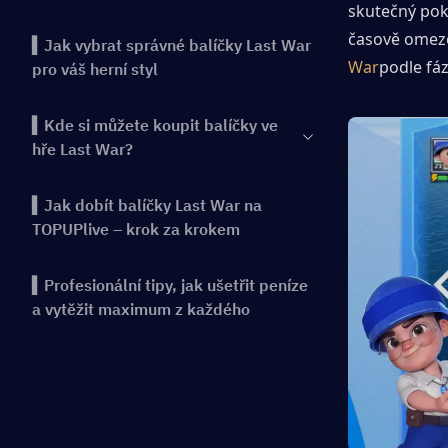
skutečný pokr
časově omeze
▍Jak vybrat správné balíčky Last War
War
podle fá
pro váš herní styl
▍Kde si můžete koupit balíčky ve
hře Last War?
▍Jak dobít balíčky Last War na
TOPUPlive – krok za krokem
▍Profesionální tipy, jak ušetřit peníze
a vytěžit maximum z každého
válečného balíčku
▍Časté chyby, kterých se vyvarovat při
nákupu balíčků Last War