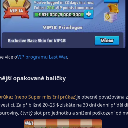
e více o
VIP programu Last War
. 
ější opakované balíčky
průkaz (nebo Super měsíční průkaz)
je obecně považována za
estici. Za přibližně 20–25 $ získáte na 30 dní denní příděl d
suroviny, čtvrtý slot pro jednotku a snížení poškození od m