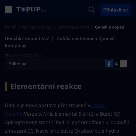
Přihlásit se
Domů
Novinky a blogy
Informace o her
Genshin dopad
Genshin Impact 5,7 丨 Dahlia sestavení a týmové
kompasy!
2025-05-22 13:51:51
Sdílet na
▍
Elementární reakce 
Dahlia je nová postava představená v
Dopad 
Genshin
Verze 5.7.His Elemental Skill (E) a Burst (Q) 
Aplikujte konzistentní hydro, což umožňuje prodloužit 
zmrazení CC. Navíc jeho štít (z Q) absorbuje hydro 