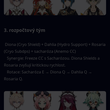
3. rozpočtový tým 
 Diona (Cryo Shield) + Dahlia (Hydro Support) + Rosaria 
(Cryo Subdps) + sacharóza (Anemo CC) 
   Synergie: Freeze CC s Sacharózou. Diona Shields a 
Rosaria zvyšují kritickou rychlost. 
   Rotace: Sacharóza E → Diona Q → Dahlia Q → 
Rosaria Q. 