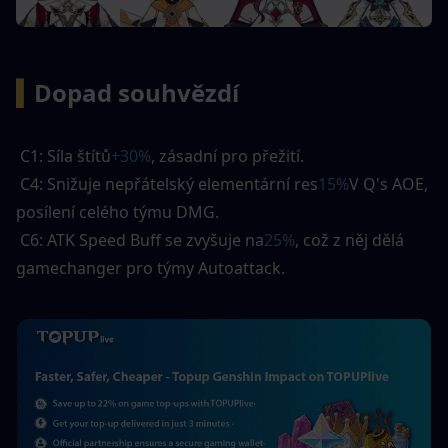
▍
Dopad souhvězdí
 C1: Síla štítů
+30%
, zásadní pro přežití. 
 C4: Snižuje nepřátelský elementární res
15%
V Q's AOE, 
posílení celého týmu DMG. 
 C6: ATK Speed ​​Buff se zvyšuje na
25%
, což z něj dělá 
gamechanger pro týmy Autoattack.  