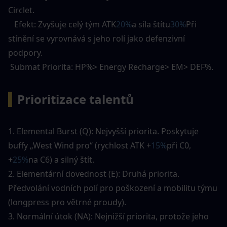
Circlet. 
   Efekt: Zvyšuje celý tým ATK
20%
a síla štítu
30%
Při 
stínění se vyrovnává s jeho rolí jako defenzivní 
podpory. 
 Submat Priorita: HP%> Energy Recharge> EM> DEF%. 
▍
Prioritizace talentů
1. Elemental Burst (Q): Nejvyšší priorita. Poskytuje 
buffy „West Wind pro“ (rychlost ATK +
15%
při C0, 
+
25%
na C6) a silný štít. 
2. Elementární dovednost (E): Druhá priorita. 
Předvolání vodních polí pro poškození a mobilitu týmu 
(longpress pro větrné proudy). 
3. Normální útok (NA): Nejnižší priorita, protože jeho 