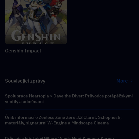
Genshin Impact
Související zprávy
More
Spolupráce Heartopia × Dave the Diver: Průvodce potápěčskými
ventily a odměnami
Únik informací o Zenless Zone Zero 3.2 Claret: Schopnosti,
materiály, signaturní W-Engine a Mindscape Cinema
Průvodce letní akcí Where Winds Meet Summer Spree: