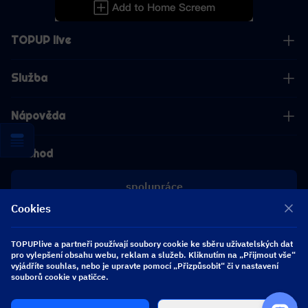
TOPUP live
Služba
Nápověda
Obchod
spolupráce
Cookies
[email protected]
[email protected]
TOPUPlive a partneři používají soubory cookie ke sběru uživatelských dat
pro vylepšení obsahu webu, reklam a služeb. Kliknutím na „Přijmout vše“
vyjádříte souhlas, nebo je upravte pomocí „Přizpůsobit“ či v nastavení
souborů cookie v patičce.
Sledujte nás