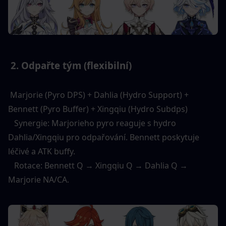
 2. Odpařte tým (flexibilní) 
 Marjorie (Pyro DPS) + Dahlia (Hydro Support) + 
Bennett (Pyro Buffer) + Xingqiu (Hydro Subdps) 
   Synergie: Marjorieho pyro reaguje s hydro 
Dahlia/Xingqiu pro odpařování. Bennett poskytuje 
léčivé a ATK buffy. 
   Rotace: Bennett Q → Xingqiu Q → Dahlia Q → 
Marjorie NA/CA. 