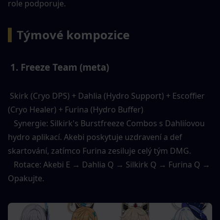
role podporuje. 
▍
Týmové kompozice
 1. Freeze Team (meta) 
 Skirk (Cryo DPS) + Dahlia (Hydro Support) + Escoffier 
(Cryo Healer) + Furina (Hydro Buffer) 
   Synergie: Silkirk's Burstfreeze Combos s Dahliíovou 
hydro aplikací. Akebi poskytuje uzdravení a def 
skartování, zatímco Furina zesiluje celý tým DMG. 
   Rotace: Akebi E → Dahlia Q → Silkirk Q → Furina Q → 
Opakujte. 