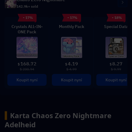
142.9k+ sold
- 17%
- 17%
- 18%
Crystals ALL-IN-
Monthly Pack
Special Data
ONE Pack
168.72
4.19
8.27
$
$
$
$ 200.94
$ 4.99
$ 9.99
Koupit nyní
Koupit nyní
Koupit nyní
▍
Karta Chaos Zero Nightmare 
Adelheid