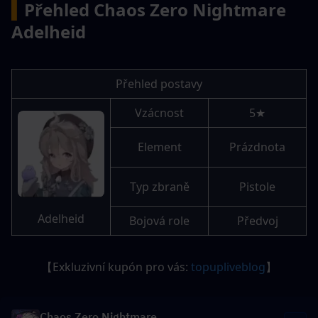
▍
Přehled Chaos Zero Nightmare 
Adelheid
Přehled postavy
Vzácnost
5★
Element
Prázdnota
Typ zbraně
Pistole
Adelheid
Bojová role
Předvoj
【Exkluzivní kupón pro vás: 
topupliveblog
】
Chaos Zero Nightmare