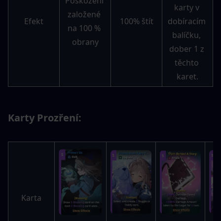
Poškození 
karty v 
založené 
Efekt
100% štít
dobíracím 
na 100 % 
balíčku, 
obrany
dober 1 z 
těchto 
karet.
Karty Prozření:
Karta