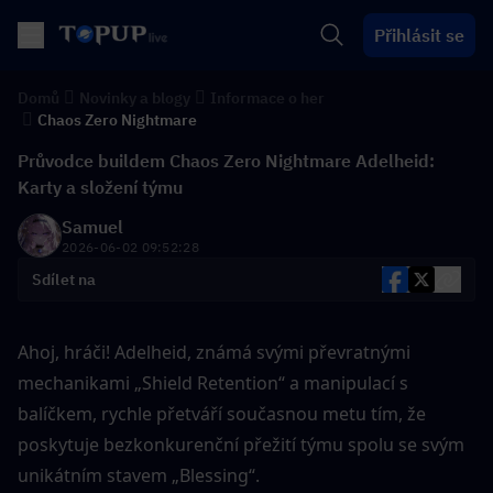
Přihlásit se
Domů
Novinky a blogy
Informace o her
Chaos Zero Nightmare
Průvodce buildem Chaos Zero Nightmare Adelheid:
Karty a složení týmu
Samuel
2026-06-02 09:52:28
Sdílet na
Ahoj, hráči! Adelheid, známá svými převratnými 
mechanikami „Shield Retention“ a manipulací s 
balíčkem, rychle přetváří současnou metu tím, že 
poskytuje bezkonkurenční přežití týmu spolu se svým 
unikátním stavem „Blessing“.