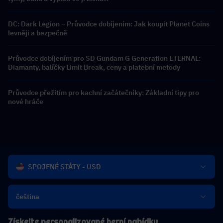
DC: Dark Legion – Průvodce dobíjením: Jak koupit Planet Coins
levněji a bezpečně
Průvodce dobíjením pro SD Gundam G Generation ETERNAL:
Diamanty, balíčky Limit Break, ceny a platební metody
Průvodce přežitím pro kachní začátečníky: Základní tipy pro
nové hráče
SPOJENÉ STÁTY - USD
čeština
Získejte personalizované herní nabídky