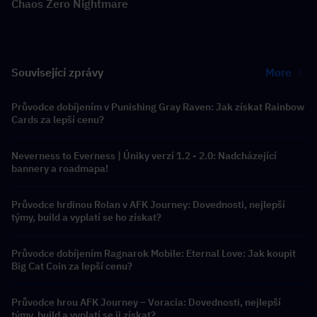
Chaos Zero Nightmare
Související zprávy
More
Průvodce dobíjením v Punishing Gray Raven: Jak získat Rainbow
Cards za lepší cenu?
Neverness to Everness | Úniky verzí 1.2 - 2.0: Nadcházející
bannery a roadmapa!
Průvodce hrdinou Rolan v AFK Journey: Dovednosti, nejlepší
týmy, build a vyplatí se ho získat?
Průvodce dobíjením Ragnarok Mobile: Eternal Love: Jak koupit
Big Cat Coin za lepší cenu?
Průvodce hrou AFK Journey – Voracia: Dovednosti, nejlepší
týmy, build a vyplatí se ji získat?