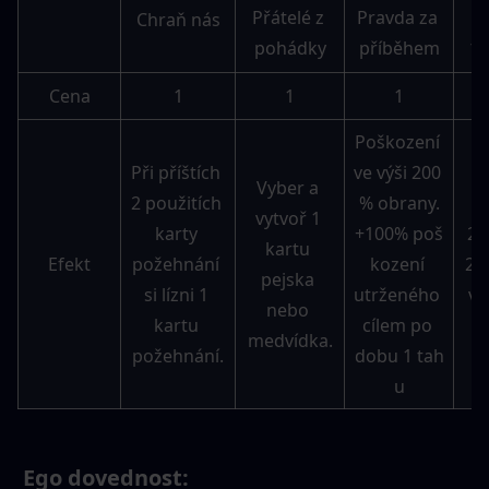
Za
Pravda za 
Přátelé z 
Chraň nás
ta
příběhem
pohádky
Cena
1
1
1
Poškození 
Při příštích 
ve výši 200 
Vyber a 
2 použitích 
% obrany.
vytvoř 1 
karty 
+100% poš
20
kartu 
Efekt
požehnání 
kození 
25
pejska 
si lízni 1 
utrženého 
vá
nebo 
kartu 
cílem po 
medvídka.
požehnání.
dobu 1 tah
u
 Ego dovednost: