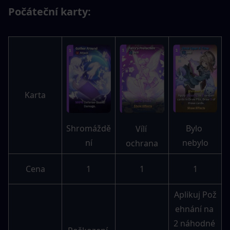
Počáteční karty:
Karta
Bylo 
Shromáždě
Vílí 
nebylo
ní
ochrana
Cena
1
1
1
Aplikuj Pož
ehnání na 
2 náhodné 