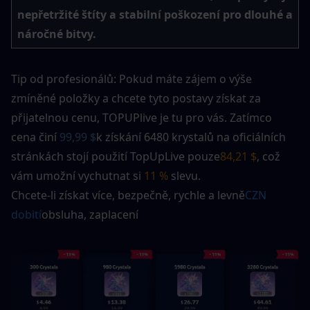
nepřetržité štíty a stabilní poškození pro dlouhé a 
náročné bitvy.
Tip od profesionálů: Pokud máte zájem o výše 
zmíněné položky a chcete tyto postavy získat za 
přijatelnou cenu, TOPUPlive je tu pro vás. Zatímco 
cena činí 
99,99 $
k získání 6480 krystalů na oficiálních 
stránkách stojí použití TopUpLive pouze
84,21 $
, což 
vám umožní vychutnat si 
11 %
 slevu.
Chcete-li získat více, bezpečně, rychle a levně
CZN 
dobití
obsluha, zaplacení